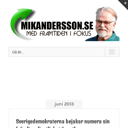
Fortsätt
till
innehållet
Gå till…
juni 2013
Sverigedemokraterna bejakar numera sin