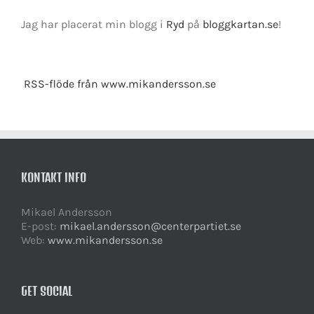
Jag har placerat min blogg i
Ryd
på
bloggkartan.se
!
RSS-flöde från www.mikandersson.se
KONTAKT INFO
Mikael Andersson
E-post:
mikael.andersson@centerpartiet.se
Web:
www.mikandersson.se
GET SOCIAL