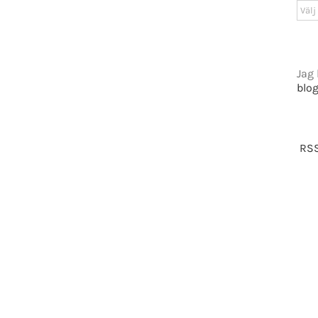
GET SOCIAL
Arki
tiet.se
Jag 
blo
t 2016-2021 Mikael Andersson | All Rights Reserved | Powered by
WordPress
|
Them
RSS
Facebook
X