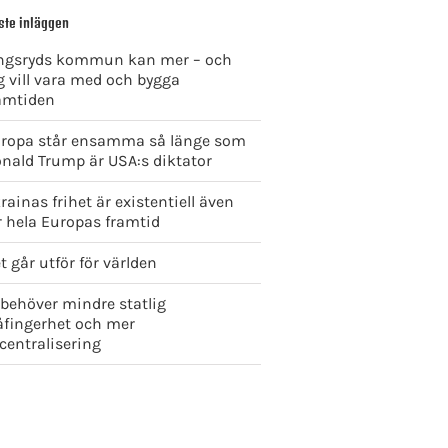
ste inläggen
ngsryds kommun kan mer – och
g vill vara med och bygga
amtiden
ropa står ensamma så länge som
nald Trump är USA:s diktator
rainas frihet är existentiell även
r hela Europas framtid
t går utför för världen
 behöver mindre statlig
åfingerhet och mer
centralisering