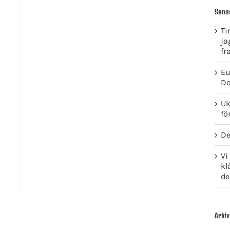
Sena
Ti
ja
fr
Eu
Do
Uk
fö
De
Vi
kl
de
Arkiv