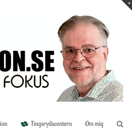
ion
Tingsrydscentern
Om mig