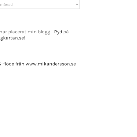
v
har placerat min blogg i
Ryd
på
ggkartan.se
!
e Fusion
-flöde från www.mikandersson.se