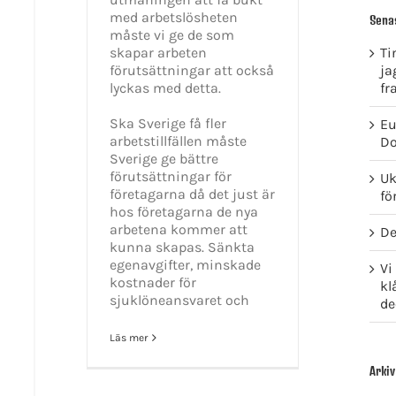
med arbetslösheten
Sena
måste vi ge de som
skapar arbeten
Ti
förutsättningar att också
ja
lyckas med detta.
fr
Ska Sverige få fler
Eu
arbetstillfällen måste
Do
Sverige ge bättre
förutsättningar för
Uk
företagarna då det just är
fö
hos företagarna de nya
arbetena kommer att
De
kunna skapas. Sänkta
egenavgifter, minskade
Vi
kostnader för
kl
sjuklöneansvaret och
de
Läs mer
Arkiv