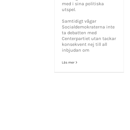
med i sina politiska
KONTAKT INFO
utspel.
Samtidigt vågar
Mikael Andersson
Socialdemokraterna inte
E-post:
mikael.andersson@centerpar
ta debatten med
Web:
www.mikandersson.se
Centerpartiet utan tackar
konsekvent nej till all
inbjudan om
Copyrigh
Läs mer