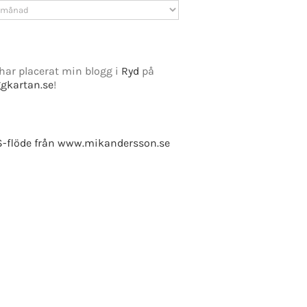
v
har placerat min blogg i
Ryd
på
ggkartan.se
!
e Fusion
-flöde från www.mikandersson.se