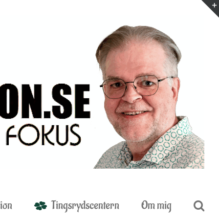
ion
Tingsrydscentern
Om mig