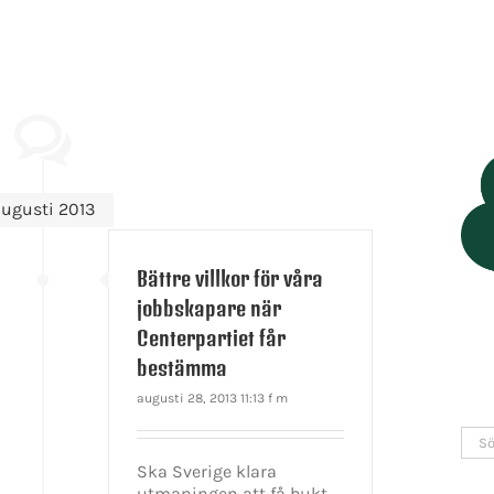
ugusti 2013
Bättre villkor för våra
jobbskapare när
Centerpartiet får
bestämma
augusti 28, 2013 11:13 f m
Sök
efter
Ska Sverige klara
utmaningen att få bukt