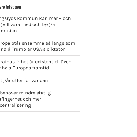
ste inläggen
ngsryds kommun kan mer – och
g vill vara med och bygga
amtiden
ropa står ensamma så länge som
nald Trump är USA:s diktator
rainas frihet är existentiell även
r hela Europas framtid
t går utför för världen
 behöver mindre statlig
åfingerhet och mer
centralisering