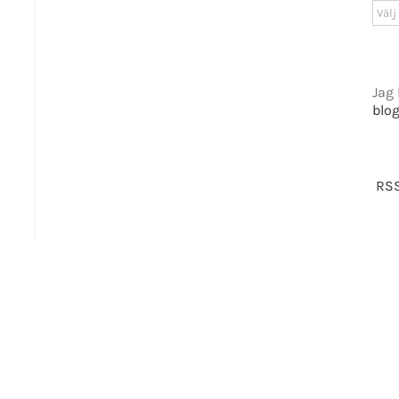
Arki
GET SOCIAL
tiet.se
Jag 
blo
t 2016-2021 Mikael Andersson | All Rights Reserved | Powered by
WordPress
|
Them
RSS
Facebook
X