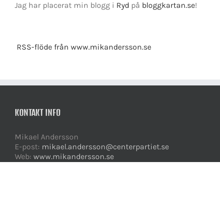
Jag har placerat min blogg i
Ryd
på
bloggkartan.se
!
RSS-flöde från www.mikandersson.se
KONTAKT INFO
Mikael Andersson
E-post:
mikael.andersson@centerpartiet.se
Web:
www.mikandersson.se
GET SOCIAL