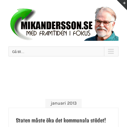
Fortsätt
till
innehållet
Gå till…
januari 2013
Staten måste öka det kommunala stödet!