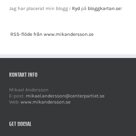
Jag har placerat min blogg i
Ryd
på
bloggkartan.se
!
RSS-flöde från www.mikandersson.se
KONTAKT INFO
Mikael Andersson
E-post:
mikael.andersson@centerpartiet.se
Web:
www.mikandersson.se
GET SOCIAL