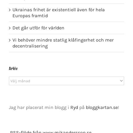
Ukrainas frihet är existentiell även för hela
Europas framtid
Det går utför för världen
Vi behöver mindre statlig klåfingerhet och mer
decentralisering
Arkiv
Arkiv
Jag har placerat min blogg i
Ryd
på
bloggkartan.se
!
RSS-flöde från www.mikandersson.se