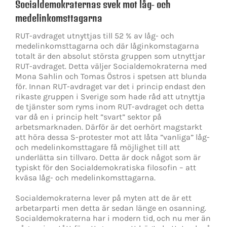
Socialdemokraternas svek mot låg- och
medelinkomsttagarna
RUT-avdraget utnyttjas till 52 % av låg- och
medelinkomsttagarna och där låginkomstagarna
totalt är den absolut största gruppen som utnyttjar
RUT-avdraget. Detta väljer Socialdemokraterna med
Mona Sahlin och Tomas Östros i spetsen att blunda
för. Innan RUT-avdraget var det i princip endast den
rikaste gruppen i Sverige som hade råd att utnyttja
de tjänster som ryms inom RUT-avdraget och detta
var då en i princip helt ”svart” sektor på
arbetsmarknaden. Därför är det oerhört magstarkt
att höra dessa S-protester mot att låta ”vanliga” låg-
och medelinkomsttagare få möjlighet till att
underlätta sin tillvaro. Detta är dock något som är
typiskt för den Socialdemokratiska filosofin – att
kväsa låg- och medelinkomsttagarna.
Socialdemokraterna lever på myten att de är ett
arbetarparti men detta är sedan länge en osanning.
Socialdemokraterna har i modern tid, och nu mer än