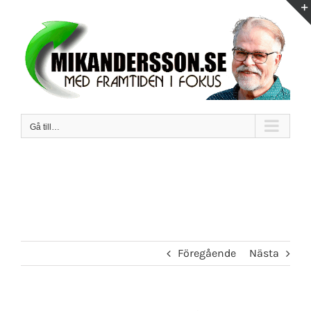
Fortsätt
till
innehållet
Gå till…
Föregående
Nästa