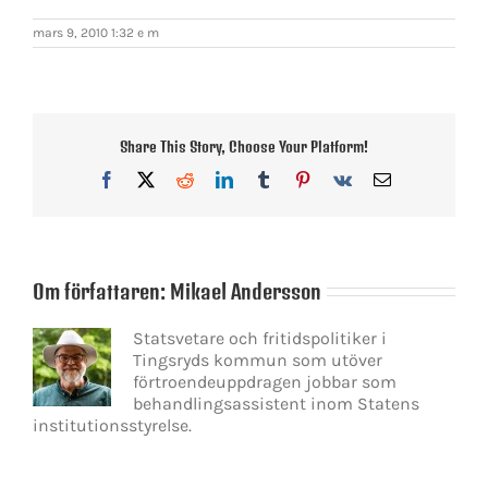
mars 9, 2010 1:32 e m
Share This Story, Choose Your Platform!
Facebook
X
Reddit
LinkedIn
Tumblr
Pinterest
Vk
E-
post
Om författaren:
Mikael Andersson
Statsvetare och fritidspolitiker i
Tingsryds kommun som utöver
förtroendeuppdragen jobbar som
behandlingsassistent inom Statens
institutionsstyrelse.