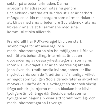
sektor på arbetsmarknaden. Denna
arbetsmarknadssektor hotas nu genom
Socialdemokraterna att suddas ut. Det är oerhört
många enskilda medborgare som därmed riskerar
att bli av med sina arbeten om Socialdemokraterna
lyckas vinna valet tillsammans med sina
kommunistiska allierade.
Framförallt har RUT-avdraget blivit en stark
symbolfråga för att även låg- och
medelinkomsttagarna ska ha möjlighet till fria val
och rättvis behandling. Inte minst är det en
uppvärdering av dessa yrkeskategorier som ryms
inom RUT-avdraget. Det är en markering att alla
jobb, även de ”traditionella kvinnojobben” är lika
mycket värda som de ”traditionellt” manliga, vilket
är något som tydligen Socialdemokraterna aktivt vill
motverka. Därför är RUT-avdraget en stor och viktig
fråga och skiljelinjerna mellan blocken har blivit
tydligare än på länge där Socialdemokraterna
tydligare än någonsin visar sitt förakt mot låg- och
medelinkomsttagarna i Sverige.