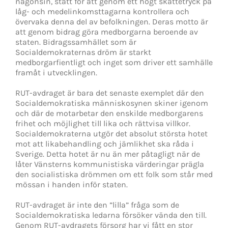
någonsin, stått för att genom ett högt skattetryck på
låg- och medelinkomsttagarna kontrollera och
övervaka denna del av befolkningen. Deras motto är
att genom bidrag göra medborgarna beroende av
staten. Bidragssamhället som är
Socialdemokraternas dröm är starkt
medborgarfientligt och inget som driver ett samhälle
framåt i utvecklingen.
RUT-avdraget är bara det senaste exemplet där den
Socialdemokratiska människosynen skiner igenom
och där de motarbetar den enskilde medborgarens
frihet och möjlighet till lika och rättvisa villkor.
Socialdemokraterna utgör det absolut största hotet
mot att likabehandling och jämlikhet ska råda i
Sverige. Detta hotet är nu än mer påtagligt när de
låter Vänsterns kommunistiska värderingar prägla
den socialistiska drömmen om ett folk som står med
mössan i handen inför staten.
RUT-avdraget är inte den ”lilla” fråga som de
Socialdemokratiska ledarna försöker vända den till.
Genom RUT-avdragets försorg har vi fått en stor