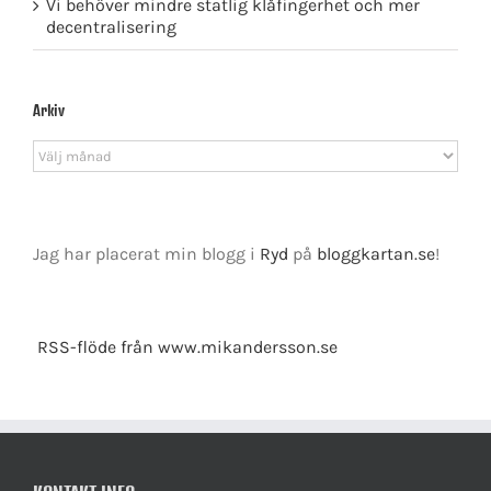
Vi behöver mindre statlig klåfingerhet och mer
decentralisering
Arkiv
Arkiv
Jag har placerat min blogg i
Ryd
på
bloggkartan.se
!
RSS-flöde från www.mikandersson.se