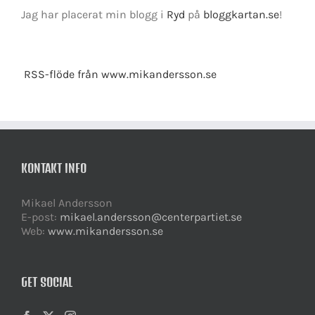
Jag har placerat min blogg i
Ryd
på
bloggkartan.se
!
RSS-flöde från www.mikandersson.se
KONTAKT INFO
Mikael Andersson
E-post:
mikael.andersson@centerpartiet.se
Web:
www.mikandersson.se
GET SOCIAL