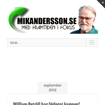
Fortsätt
till
innehållet
Gå till…
september
2012
William Petzäll har förlorat kampen!