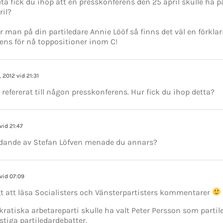
eta fick du ihop att en presskonferens den 25 april skulle ha
ril?
ar man på din partiledare Annie Lööf så finns det väl en förklar
gens för nå toppositioner inom C!
, 2012 vid 21:31
 refererat till någon presskonferens. Hur fick du ihop detta?
vid 21:47
ädande av Stefan Löfven menade du annars?
GET SOCIAL
 vid 07:09
ligt att läsa Socialisters och Vänsterpartisters kommentarer
tiet.se
ratiska arbetareparti skulle ha valt Peter Persson som partil
stiga partiledardebatter.