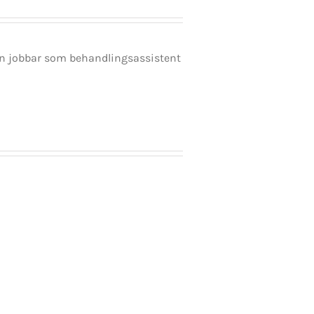
en jobbar som behandlingsassistent
Ulf
s
Kristersso
Skamlöshetens
förste
k
politik
statsminis
a
att
prövas
fan
ven