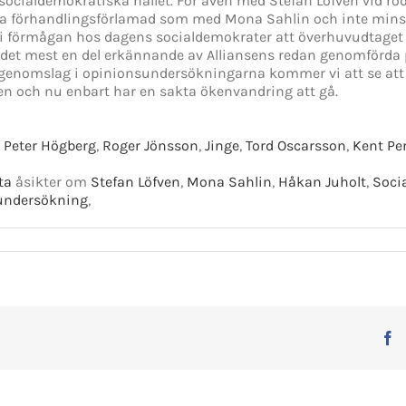
t socialdemokratiska hållet. För även med Stefan Löfven vid ro
a förhandlingsförlamad som med Mona Sahlin och inte minst
n i förmågan hos dagens socialdemokrater att överhuvudtaget 
ir det mest en del erkännande av Alliansens redan genomförda p
genomslag i opinionsundersökningarna kommer vi att se att
en och nu enbart har en sakta ökenvandring att gå.
,
Peter Högberg
,
Roger Jönsson
,
Jinge
,
Tord Oscarsson
,
Kent Pe
ta
åsikter om
Stefan Löfven
,
Mona Sahlin
,
Håkan Juholt
,
Soci
undersökning
,
F