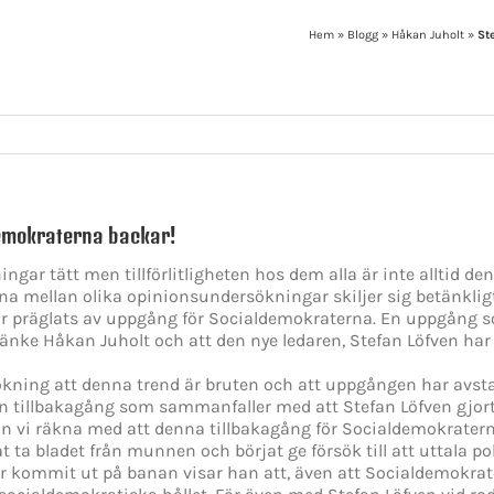
Hem
»
Blogg
»
Håkan Juholt
»
St
demokraterna backar!
r tätt men tillförlitligheten hos dem alla är inte alltid den 
rorna mellan olika opinionsundersökningar skiljer sig betänkli
ar präglats av uppgång för Socialdemokraterna. En uppgång so
nke Håkan Juholt och att den nye ledaren, Stefan Löfven har h
kning att denna trend är bruten och att uppgången har avst
n tillbakagång som sammanfaller med att Stefan Löfven gjort si
kan vi räkna med att denna tillbakagång för Socialdemokrater
 ta bladet från munnen och börjat ge försök till att uttala po
r kommit ut på banan visar han att, även att Socialdemokrate