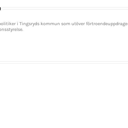
n
spolitiker i Tingsryds kommun som utöver förtroendeuppdrag
onsstyrelse.
Det
Ett
Regioner
blir
väntat
och
en
besked
kommuner
dan
som
kan
på
överraskar
bli
sla
–
den
lin
Stefan
parlamentariska
för
Löfven
krisens
Ste
avgår
vinnare
Löf