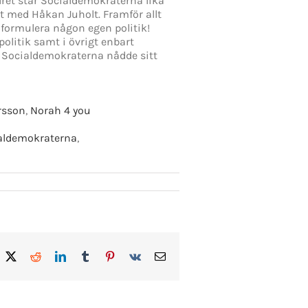
dret står Socialdemokraterna lika
 med Håkan Juholt. Framför allt
formulera någon egen politik!
olitik samt i övrigt enbart
 Socialdemokraterna nådde sitt
rsson
,
Norah 4 you
aldemokraterna
,
acebook
X
Reddit
LinkedIn
Tumblr
Pinterest
Vk
E-
post