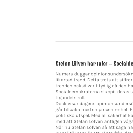
Stefan Löfven har talat – Social
Numera duggar opinionsundersökninga
likartad trend. Detta trots att siff
trenden också varit tydlig då den h
Socialdemokraterna sluppit deras sä
tigandets roll.
Dock visar dagens opinionsundersö
går tillbaka med en procentenhet. E
politiska utspel. Med all säkerhet 
med att Stefan Löfven äntligen vågat
När nu Stefan Löfven så att säga ha