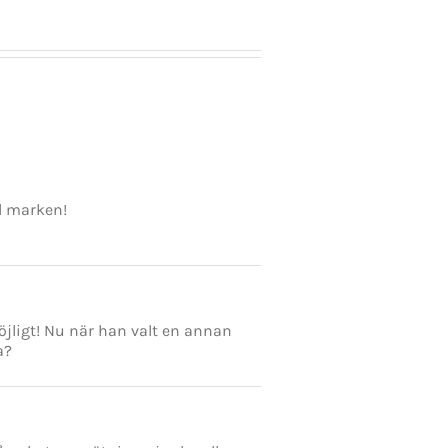
ll marken!
jligt! Nu när han valt en annan
a?