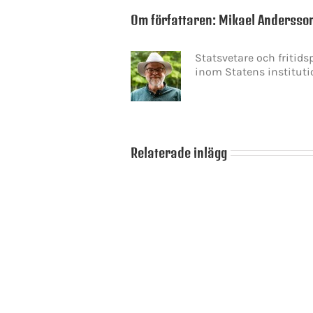
Om författaren:
Mikael Andersso
Statsvetare och fritid
inom Statens instituti
Relaterade inlägg
Ulf
Kristersson
Skamlöshetens
förste
politik
statsministerkandidaten
att
prövas