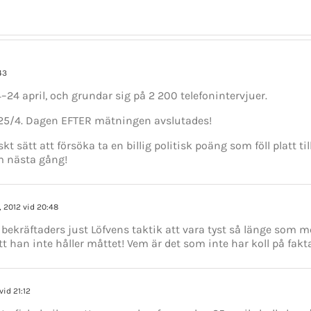
43
4 april, och grundar sig på 2 200 telefonintervjuer.
 25/4. Dagen EFTER mätningen avslutades!
skt sätt att försöka ta en billig politisk poäng som föll platt ti
tum nästa gång!
, 2012 vid 20:48
kräftaders just Löfvens taktik att vara tyst så länge som mö
att han inte håller måttet! Vem är det som inte har koll på fakt
vid 21:12