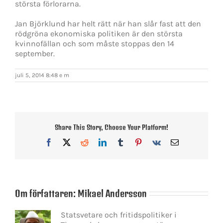
största förlorarna.
Jan Björklund har helt rätt när han slår fast att den
rödgröna ekonomiska politiken är den största
kvinnofällan och som måste stoppas den 14
september.
juli 5, 2014 8:48 e m
Share This Story, Choose Your Platform!
Facebook
X
Reddit
LinkedIn
Tumblr
Pinterest
Vk
E-
post
Om författaren:
Mikael Andersson
Statsvetare och fritidspolitiker i