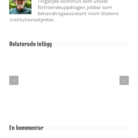
Tingsryds kommun som utöver
förtroendeuppdragen jobbar som
behandlingsassistent inom Statens
institutionsstyrelse.
Relaterade inlägg
Årets
Annie
höjdpunkt
Lööf
–
i
Almedalsveckan!
högform
En kommentar