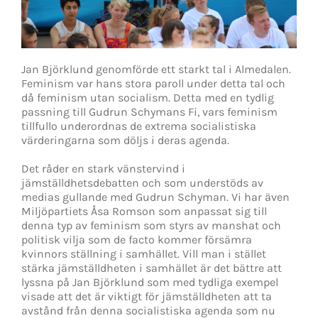
Jan Björklund genomförde ett starkt tal i Almedalen.
Feminism var hans stora paroll under detta tal och
då feminism utan socialism. Detta med en tydlig
passning till Gudrun Schymans Fi, vars feminism
tillfullo underordnas de extrema socialistiska
värderingarna som döljs i deras agenda.
Det råder en stark vänstervind i
jämställdhetsdebatten och som understöds av
medias gullande med Gudrun Schyman. Vi har även
Miljöpartiets Åsa Romson som anpassat sig till
denna typ av feminism som styrs av manshat och
politisk vilja som de facto kommer försämra
kvinnors ställning i samhället. Vill man i stället
stärka jämställdheten i samhället är det bättre att
lyssna på Jan Björklund som med tydliga exempel
visade att det är viktigt för jämställdheten att ta
avstånd från denna socialistiska agenda som nu