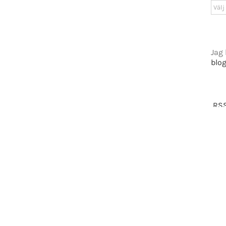
Arki
tiet.se
Jag 
blo
t 2016-2021 Mikael Andersson | All Rights Reserved | Powered by
WordPress
|
Them
Facebook
X
RSS