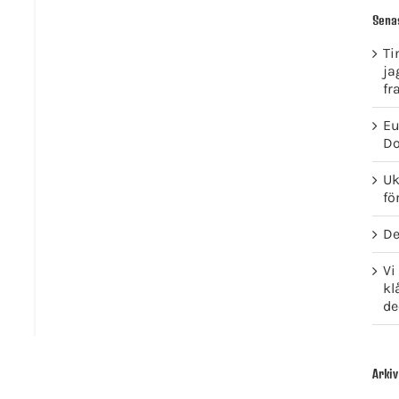
Sena
Ti
ja
fr
Eu
Do
Uk
fö
De
Vi
kl
de
Arkiv
GET SOCIAL