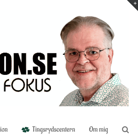
ion
Tingsrydscentern
Om mig