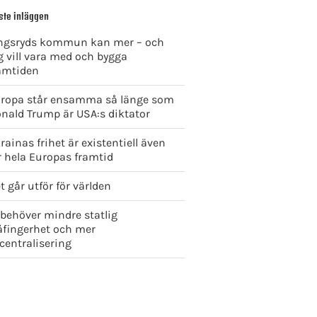
ste inläggen
ngsryds kommun kan mer – och
g vill vara med och bygga
amtiden
ropa står ensamma så länge som
nald Trump är USA:s diktator
rainas frihet är existentiell även
r hela Europas framtid
t går utför för världen
 behöver mindre statlig
åfingerhet och mer
centralisering