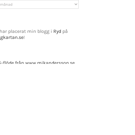
v
har placerat min blogg i
Ryd
på
ggkartan.se
!
e Fusion
-flöde från www.mikandersson.se