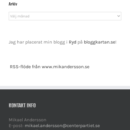
Arkiv
Arkiv
Jag har placerat min blogg i
Ryd
på
bloggkartan.se
!
RSS-flöde från www.mikandersson.se
KONTAKT INFO
Mikael Andersson
E-post:
mikael.andersson@centerpartiet.se