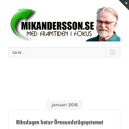
Fortsätt
till
innehållet
Gå till…
januari 2016
Riksdagen hotar Öresundstågsystemet