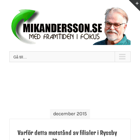
Fortsätt
till
innehållet
Gå till…
december 2015
Varför detta motstånd av filialer i Ryssby