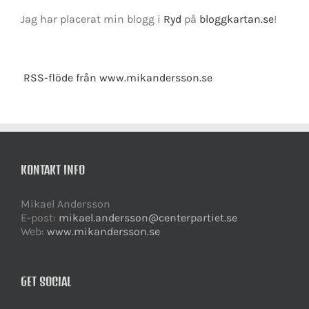
Jag har placerat min blogg i
Ryd
på
bloggkartan.se
!
RSS-flöde från www.mikandersson.se
KONTAKT INFO
Mikael Andersson
E-post:
mikael.andersson@centerpartiet.se
Web:
www.mikandersson.se
GET SOCIAL