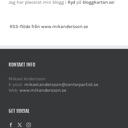
Jag har placerat min blogg i
Ryd
på
bloggkartan.se
!
RSS-flöde från www.mikandersson.se
KONTAKT INFO
Mikael Andersson
E-post:
mikael.andersson@centerpartiet.se
Web:
www.mikandersson.se
GET SOCIAL