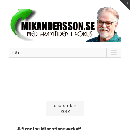
Fortsätt
till
innehållet
Gå till…
september
2012
Skärpning Migrationsverket!