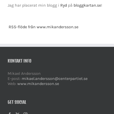
Jag har placerat min blogg i
Ryd
på
bloggkartan.se
!
RSS-flöde från www.mikandersson.se
KONTAKT INFO
Mikael Andersson
E-post:
mikael.andersson@centerpartiet.se
Web:
www.mikandersson.se
GET SOCIAL