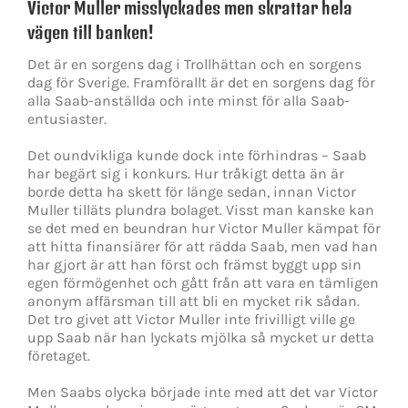
Victor Muller misslyckades men skrattar hela
vägen till banken!
Det är en sorgens dag i Trollhättan och en sorgens
dag för Sverige. Framförallt är det en sorgens dag för
alla Saab-anställda och inte minst för alla Saab-
entusiaster.
Det oundvikliga kunde dock inte förhindras – Saab
har begärt sig i konkurs. Hur tråkigt detta än är
borde detta ha skett för länge sedan, innan Victor
Muller tilläts plundra bolaget. Visst man kanske kan
se det med en beundran hur Victor Muller kämpat för
att hitta finansiärer för att rädda Saab, men vad han
har gjort är att han först och främst byggt upp sin
egen förmögenhet och gått från att vara en tämligen
anonym affärsman till att bli en mycket rik sådan.
Det tro givet att Victor Muller inte frivilligt ville ge
upp Saab när han lyckats mjölka så mycket ur detta
företaget.
Men Saabs olycka började inte med att det var Victor