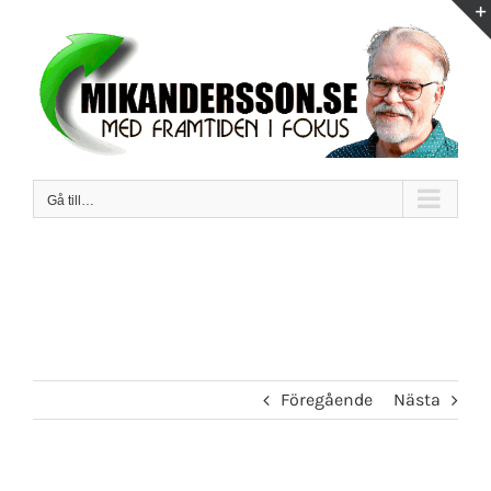
Fortsätt
till
innehållet
Gå till…
Föregående
Nästa