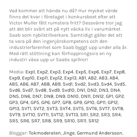
Vad kommer att hända nu då? Hur mycket värde
finns det kvar i företaget i konkursboet efter att
Victor Muller fått rumstera fritt? Dessvärre tror jag
att det blir svårt att på nytt väcka liv i varumärket
Saab som nybilstillverkare. Samtidigt gäller det att
ta vara på den ingenjörskompetens och den
industrierfarenhet som Saab byggt upp under alla år.
Med rätt stöttning kan förhoppningsvis en ny
industri växa upp ur Saabs spillror!
Media:
Exp1
,
Exp2
,
Exp3
,
Exp4
,
Exp5
,
Exp6
,
Exp7
,
Exp8
,
Exp9
,
Exp10
,
Exp11
,
Exp12
,
Exp13
,
AB1
,
AB2
,
AB3
,
AB4
,
AB5
,
AB6
,
AB7
,
AB8
,
AB9
,
Svd1
,
Svd2
,
Svd3
,
Svd4
,
Svd5
,
Svd6
,
Svd7
,
Svd8
,
Svd9
,
Svd10
,
DN1
,
DN2
,
DN3
,
DN4
,
DN5
,
DN6
,
DN7
,
DN8
,
DN9
,
DN10
,
DN11
,
DN12
,
GP1
,
GP2
,
GP3
,
GP4
,
GP5
,
GP6
,
GP7
,
GP8
,
GP9
,
GP10
,
GP11
,
GP12
,
GP13
,
SVT1
,
SVT2
,
SVT3
,
SVT4
,
SVT5
,
SVT6
,
SVT7
,
SVT8
,
SVT9
,
SVT10
,
SVT11
,
SVT12
,
SVT13
,
SR1
,
SR2
,
SR3
,
SR4
,
SR5
,
SR6
,
SR7
,
SR8
,
SR9
,
SR10
,
SR11
,
SR12
Bloggar:
Tokmoderaten
,
Jinge
,
Germund Andersson
,