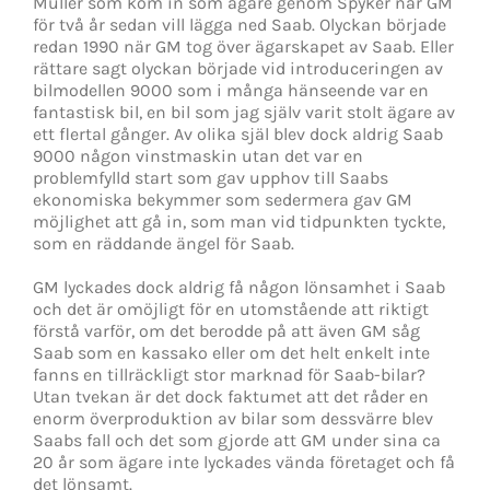
Muller som kom in som ägare genom Spyker när GM
för två år sedan vill lägga ned Saab. Olyckan började
redan 1990 när GM tog över ägarskapet av Saab. Eller
rättare sagt olyckan började vid introduceringen av
bilmodellen 9000 som i många hänseende var en
fantastisk bil, en bil som jag själv varit stolt ägare av
ett flertal gånger. Av olika själ blev dock aldrig Saab
9000 någon vinstmaskin utan det var en
problemfylld start som gav upphov till Saabs
ekonomiska bekymmer som sedermera gav GM
möjlighet att gå in, som man vid tidpunkten tyckte,
som en räddande ängel för Saab.
GM lyckades dock aldrig få någon lönsamhet i Saab
och det är omöjligt för en utomstående att riktigt
förstå varför, om det berodde på att även GM såg
Saab som en kassako eller om det helt enkelt inte
fanns en tillräckligt stor marknad för Saab-bilar?
Utan tvekan är det dock faktumet att det råder en
enorm överproduktion av bilar som dessvärre blev
Saabs fall och det som gjorde att GM under sina ca
20 år som ägare inte lyckades vända företaget och få
det lönsamt.