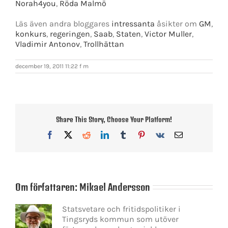
Norah4you
,
Röda Malmö
Läs även andra bloggares
intressanta
åsikter om
GM
,
konkurs
,
regeringen
,
Saab
,
Staten
,
Victor Muller
,
Vladimir Antonov
,
Trollhättan
december 19, 2011 11:22 f m
Share This Story, Choose Your Platform!
Facebook
X
Reddit
LinkedIn
Tumblr
Pinterest
Vk
E-
post
Om författaren:
Mikael Andersson
Statsvetare och fritidspolitiker i
Tingsryds kommun som utöver