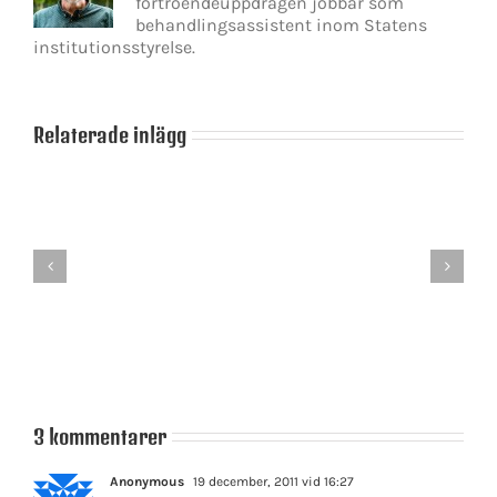
förtroendeuppdragen jobbar som
behandlingsassistent inom Statens
institutionsstyrelse.
Relaterade inlägg
Hur
länge
kommer
svenska
Vänsterpartiet
folket
–
att
oseriöshetens
tolerera
ansikte
den
svenska
riksdagen?
3 kommentarer
Anonymous
19 december, 2011 vid 16:27