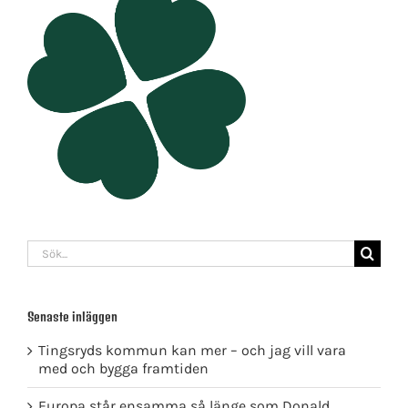
Sök
efter:
Senaste inläggen
Tingsryds kommun kan mer – och jag vill vara
med och bygga framtiden
Europa står ensamma så länge som Donald