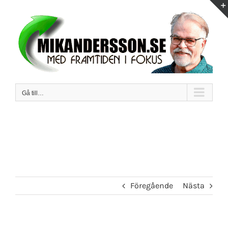
Fortsätt
till
innehållet
Gå till…
Föregående
Nästa