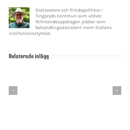
Statsvetare och fritidspolitiker i
Tingsryds kommun som utöver
förtroendeuppdragen jobbar som
behandlingsassistent inom Statens
institutionsstyrelse.
Relaterade inlägg
Sanning
–
Ärlighet
ett
provocerar
förlegat
hatarna
begrepp