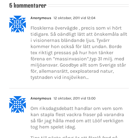
6 kommentarer
Anonymous
12 oktober, 2011 vid 12:04
Flosklerna övervägde , precis som vi hört
tidigare. Så oändligt lätt att önskemåla allt
i visionernas bländande ljus. Tyvärr
kommer hon också för lätt undan. Borde
tex riktigt pressas på hur hon tänker
förena en ”massinvasion”,typ 31 milj. med
miljöansvar. Goodbye allt som Sverige står
för, allemansrätt, oexploaterad natur,
tystnaden vid insjöviken…
Anonymous
12 oktober, 2011 vid 13:00
Om riksdagsdebatt handlar om vem som
kan stapla flest vackra fraser på varandra
så får jag hålla med om att Lööf verkligen
tog hem spelet idag.
Tips till nästa gång är att förslå fred på