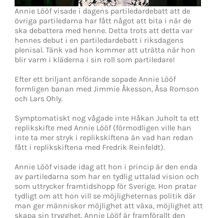
Annie Lööf visade i dagens partiledardebatt att de
övriga partiledarna har fått något att bita i när de
ska debattera med henne. Detta trots att detta var
hennes debut i en partiledardebatt i riksdagens
plenisal. Tänk vad hon kommer att uträtta när hon
blir varm i kläderna i sin roll som partiledare!
Efter ett briljant anförande sopade Annie Lööf
formligen banan med Jimmie Åkesson, Åsa Romson
och Lars Ohly.
Symptomatiskt nog vågade inte Håkan Juholt ta ett
replikskifte med Annie Lööf (förmodligen ville han
inte ta mer stryk i replikskiftena än vad han redan
fått i replikskiftena med Fredrik Reinfeldt).
Annie Lööf visade idag att hon i princip är den enda
av partiledarna som har en tydlig uttalad vision och
som uttrycker framtidshopp för Sverige. Hon pratar
tydligt om att hon vill se möjligheternas politik där
man ger människor möjlighet att växa, möjlighet att
skapa sin trygghet. Annie Lööf är framförallt den