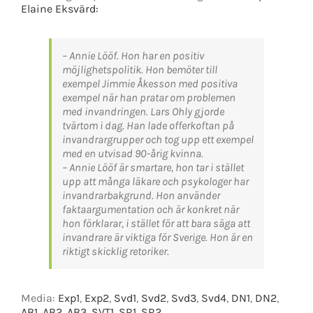
Elaine Eksvärd:
– Annie Lööf. Hon har en positiv
möjlighetspolitik. Hon bemöter till
exempel Jimmie Åkesson med positiva
exempel när han pratar om problemen
med invandringen. Lars Ohly gjorde
tvärtom i dag. Han lade offerkoftan på
invandrargrupper och tog upp ett exempel
med en utvisad 90-årig kvinna.
– Annie Lööf är smartare, hon tar i stället
upp att många läkare och psykologer har
invandrarbakgrund. Hon använder
faktaargumentation och är konkret när
hon förklarar, i stället för att bara säga att
invandrare är viktiga för Sverige. Hon är en
riktigt skicklig retoriker.
Media:
Exp1
,
Exp2
,
Svd1
,
Svd2
,
Svd3
,
Svd4
,
DN1
,
DN2
,
AB1
,
AB2
,
AB3
,
SVT1
,
SR1
,
SR2