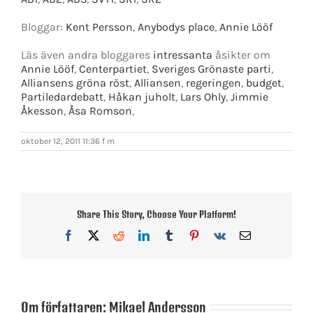
Bloggar:
Kent Persson
,
Anybodys place
,
Annie Lööf
Läs även andra bloggares
intressanta
åsikter om
Annie Lööf
,
Centerpartiet
,
Sveriges Grönaste parti
,
Alliansens gröna röst
,
Alliansen
,
regeringen
,
budget
,
Partiledardebatt
,
Håkan juholt
,
Lars Ohly
,
Jimmie
Åkesson
,
Åsa Romson
,
oktober 12, 2011 11:36 f m
Share This Story, Choose Your Platform!
Facebook
X
Reddit
LinkedIn
Tumblr
Pinterest
Vk
E-
post
Om författaren:
Mikael Andersson