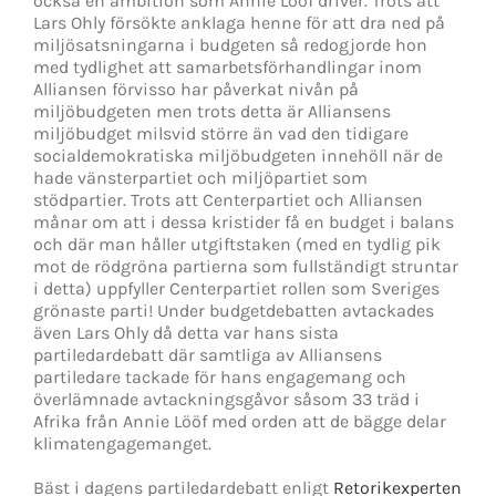
också en ambition som Annie Lööf driver. Trots att
Lars Ohly försökte anklaga henne för att dra ned på
miljösatsningarna i budgeten så redogjorde hon
med tydlighet att samarbetsförhandlingar inom
Alliansen förvisso har påverkat nivån på
miljöbudgeten men trots detta är Alliansens
miljöbudget milsvid större än vad den tidigare
socialdemokratiska miljöbudgeten innehöll när de
hade vänsterpartiet och miljöpartiet som
stödpartier. Trots att Centerpartiet och Alliansen
månar om att i dessa kristider få en budget i balans
och där man håller utgiftstaken (med en tydlig pik
mot de rödgröna partierna som fullständigt struntar
i detta) uppfyller Centerpartiet rollen som Sveriges
grönaste parti! Under budgetdebatten avtackades
även Lars Ohly då detta var hans sista
partiledardebatt där samtliga av Alliansens
partiledare tackade för hans engagemang och
överlämnade avtackningsgåvor såsom 33 träd i
Afrika från Annie Lööf med orden att de bägge delar
klimatengagemanget.
Bäst i dagens partiledardebatt enligt
Retorikexperten