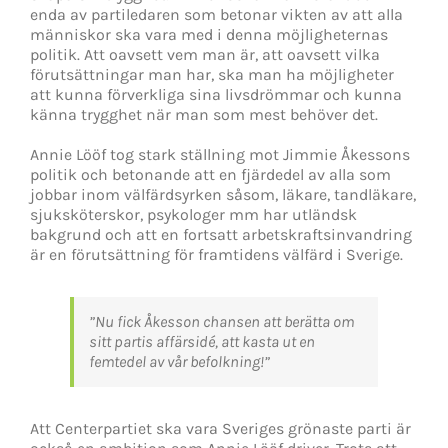
enda av partiledaren som betonar vikten av att alla
människor ska vara med i denna möjligheternas
politik. Att oavsett vem man är, att oavsett vilka
förutsättningar man har, ska man ha möjligheter
att kunna förverkliga sina livsdrömmar och kunna
känna trygghet när man som mest behöver det.
Annie Lööf tog stark ställning mot Jimmie Åkessons
politik och betonande att en fjärdedel av alla som
jobbar inom välfärdsyrken såsom, läkare, tandläkare,
sjuksköterskor, psykologer mm har utländsk
bakgrund och att en fortsatt arbetskraftsinvandring
är en förutsättning för framtidens välfärd i Sverige.
”Nu fick Åkesson chansen att berätta om
sitt partis affärsidé, att kasta ut en
femtedel av vår befolkning!”
Att Centerpartiet ska vara Sveriges grönaste parti är