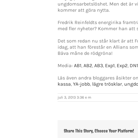
ungdomsarbetslöshet. Men det är vi
kommer att göra nytta.
Fredrik Reinfeldts energirika framt
med fler nyheter? Kommer han att sät
Det som redan nu står klart är att 
idag, att han förestår en Allians som
Bäva måne de rödgröna!
Media:
AB1
,
AB2
,
AB3
,
Exp1
,
Exp2
,
DN1
Läs även andra bloggares åsikter 
kassa
,
YA-jobb
,
lägre trösklar
,
ungd
juli 3, 2013 3:36 e m
Share This Story, Choose Your Platform!