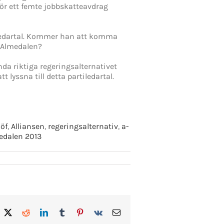
ör ett femte jobbskatteavdrag
tiledartal. Kommer han att komma
s Almedalen?
nda riktiga regeringsalternativet
 lyssna till detta partiledartal.
öf
,
Alliansen
,
regeringsalternativ
,
a-
edalen 2013
acebook
X
Reddit
LinkedIn
Tumblr
Pinterest
Vk
E-
post