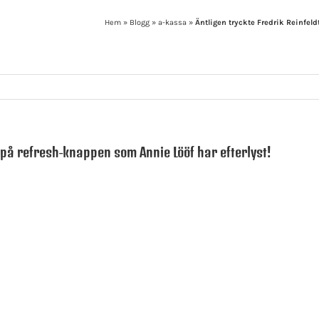
Hem
»
Blogg
»
a-kassa
»
Äntligen tryckte Fredrik Reinfeld
t på refresh-knappen som Annie Lööf har efterlyst!