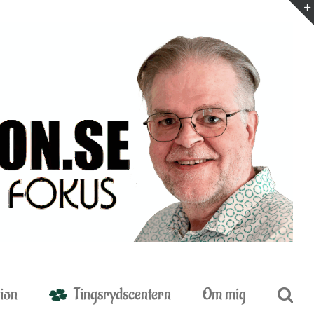
ion
Tingsrydscentern
Om mig