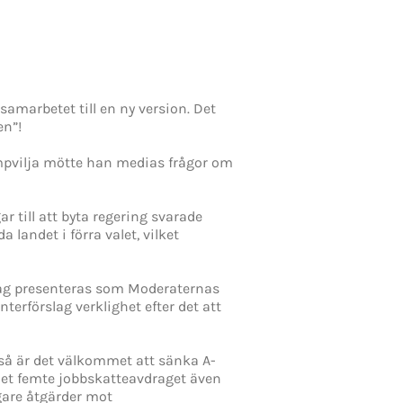
samarbetet till en ny version. Det
en”!
kampvilja mötte han medias frågor om
 till att byta regering svarade
landet i förra valet, vilket
 idag presenteras som Moderaternas
nterförslag verklighet efter det att
aså är det välkommet att sänka A-
 det femte jobbskatteavdraget även
igare åtgärder mot