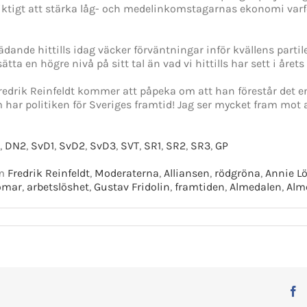
ktigt att stärka låg- och medelinkomstagarnas ekonomi varf
rädande hittills idag väcker förväntningar inför kvällens par
ta en högre nivå på sitt tal än vad vi hittills har sett i året
Fredrik Reinfeldt kommer att påpeka om att han förestår det e
 har politiken för Sveriges framtid! Jag ser mycket fram mot att
,
DN2
,
SvD1
,
SvD2
,
SvD3
,
SVT
,
SR1
,
SR2
,
SR3
,
GP
om
Fredrik Reinfeldt
,
Moderaterna
,
Alliansen
,
rödgröna
,
Annie Lö
omar
,
arbetslöshet
,
Gustav Fridolin
,
framtiden
,
Almedalen
,
Alm
F