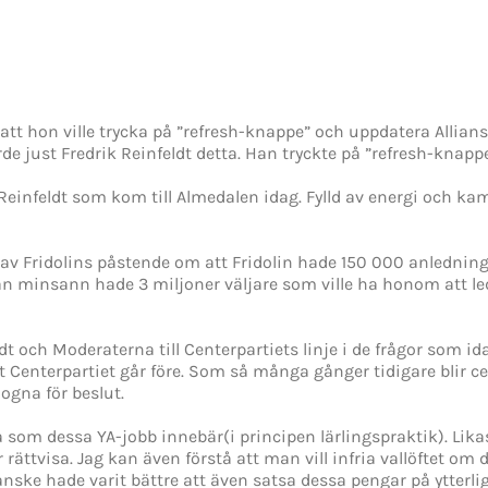
 att hon ville trycka på ”refresh-knappe” och uppdatera Allians
de just Fredrik Reinfeldt detta. Han tryckte på ”refresh-knapp
 Reinfeldt som kom till Almedalen idag. Fylld av energi och 
 Fridolins påstende om att Fridolin hade 150 000 anledningar
n minsann hade 3 miljoner väljare som ville ha honom att leda 
ldt och Moderaterna till Centerpartiets linje i de frågor som
att Centerpartiet går före. Som så många gånger tidigare blir ce
ogna för beslut.
 som dessa YA-jobb innebär(i principen lärlingspraktik). Lik
rättvisa. Jag kan även förstå att man vill infria vallöftet om
kanske hade varit bättre att även satsa dessa pengar på ytterl