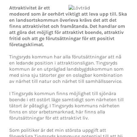
Attraktivitet är ett
modeord som är oerhört viktigt att leva upp till. Ska
en landsortskommun överleva krävs det att det
finns attraktivitet och framåtanda. Det handlar om
att göra det möjligt för attraktivt boende, attraktiv
fritid och att ge förutsättningar för ett positivt
företagsklimat.
Tingsryds kommun har alla förutsättningar att nå
en ledande position i attraktionsligan. Tingsryds
kommun är en utpräglad landsbygdskommun som
med sina sju tätorter ger en oslagbar kombination
av närhet till natur och närhet till samhällsservice.
I Tingsryds kommun finns möjlighet till sjönära
boende i ett ostört läge samtidigt som närheten till
tätort är påtaglig. I Tingsryds kommuns närheten
finns en stor arbetsmarknad, här finns alla
förutsättningar för ett attraktivt liv.
Som politiker är det min största uppgift att
förverkliga Tingsryds kommuns potential till att bli