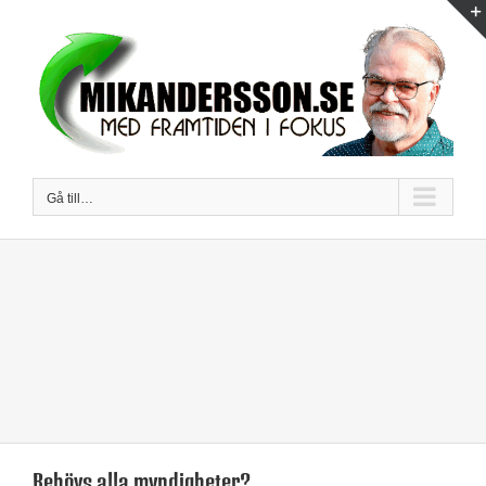
Fortsätt
till
innehållet
Gå till…
Behövs alla myndigheter?