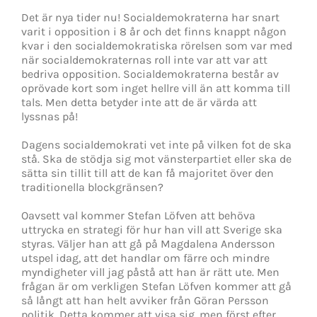
Det är nya tider nu! Socialdemokraterna har snart
varit i opposition i 8 år och det finns knappt någon
kvar i den socialdemokratiska rörelsen som var med
när socialdemokraternas roll inte var att var att
bedriva opposition. Socialdemokraterna består av
oprövade kort som inget hellre vill än att komma till
tals. Men detta betyder inte att de är värda att
lyssnas på!
Dagens socialdemokrati vet inte på vilken fot de ska
stå. Ska de stödja sig mot vänsterpartiet eller ska de
sätta sin tillit till att de kan få majoritet över den
traditionella blockgränsen?
Oavsett val kommer Stefan Löfven att behöva
uttrycka en strategi för hur han vill att Sverige ska
styras. Väljer han att gå på Magdalena Andersson
utspel idag, att det handlar om färre och mindre
myndigheter vill jag påstå att han är rätt ute. Men
frågan är om verkligen Stefan Löfven kommer att gå
så långt att han helt avviker från Göran Persson
politik. Detta kommer att visa sig, men först efter