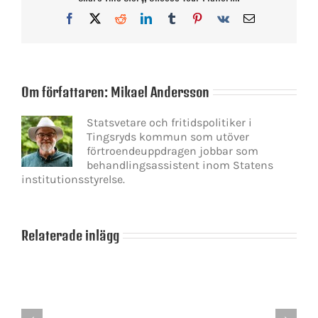
Facebook
X
Reddit
LinkedIn
Tumblr
Pinterest
Vk
E-
post
Om författaren:
Mikael Andersson
Statsvetare och fritidspolitiker i
Tingsryds kommun som utöver
förtroendeuppdragen jobbar som
behandlingsassistent inom Statens
institutionsstyrelse.
Relaterade inlägg
Ulf
Kristersson
Skamlöshetens
förste