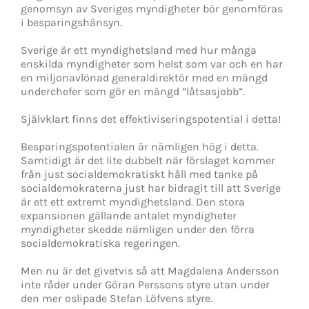
genomsyn av Sveriges myndigheter bör genomföras
i besparingshänsyn.
Sverige är ett myndighetsland med hur många
enskilda myndigheter som helst som var och en har
en miljonavlönad generaldirektör med en mängd
underchefer som gör en mängd ”låtsasjobb”.
Självklart finns det effektiviseringspotential i detta!
Besparingspotentialen är nämligen hög i detta.
Samtidigt är det lite dubbelt när förslaget kommer
från just socialdemokratiskt håll med tanke på
socialdemokraterna just har bidragit till att Sverige
är ett ett extremt myndighetsland. Den stora
expansionen gällande antalet myndigheter
myndigheter skedde nämligen under den förra
socialdemokratiska regeringen.
Men nu är det givetvis så att Magdalena Andersson
inte råder under Göran Perssons styre utan under
den mer oslipade Stefan Löfvens styre.