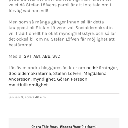
valet då Stefan Löfvens paroll är att inte tala om i
förväg vad han vill!
Men som så många gånger innan så lär detta
knappast bli Stefan Löfvens val. Socialdemokratin
vill traditionellt ha ökat myndighetsstyre, och så lär
det också bli om nu Stefan Löfven får möjlighet att
bestämma!
Media:
SVT
,
AB1
,
AB2
,
SvD
Läs även andra bloggares åsikter om
nedskärningar
,
Socialdemokraterna
,
Stefan Löfven
,
Magdalena
Andersson
,
myndighet
,
Göran Persson
,
maktfullkomlighet
januari 9, 2014 7:46 e m
Share This Story, Choose Your Platform!