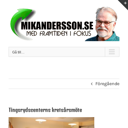
Fortsätt
till
innehållet
Gå till…
Föregående
Tingsrydscenterns kretsårsmöte