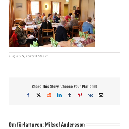
augusti 5, 2020 11:56 e m
Share This Story, Choose Your Platform!
Facebook
X
Reddit
LinkedIn
Tumblr
Pinterest
Vk
E-
post
Om författaren:
Mikael Andersson