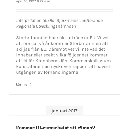
april 10, 2017 6:27 e m
Interpellation till Olof Björkmarker, ordförande i
Regionala Utvecklingsnämnden
Storbritannien har sökt utträde ur EU. Vi vet
att om ca två år kommer Storbritannien att
skiljas från EU. Däremot vet vi inte vad det
innebär eller exakt vilka följder det kommer
att få för Kronobergs län. Kommerskollegium
konstaterar i en nyskriven rapport att oavsett
utgången av förhandlingarna
Läs mer
januari 2017
Kommer EU-samarbetet att rämna?