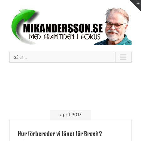
Fortsätt
till
innehållet
Gå till…
april 2017
Hur förbereder vi länet för Brexit?