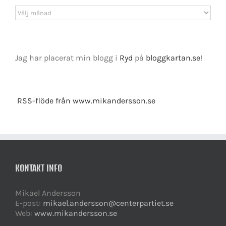
Arkiv
Jag har placerat min blogg i
Ryd
på
bloggkartan.se
!
RSS-flöde från www.mikandersson.se
KONTAKT INFO
Mikael Andersson
E-post:
mikael.andersson@centerpartiet.se
Web:
www.mikandersson.se