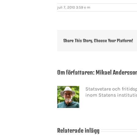
juli 7, 2010 3:59 e m
Share This Story, Choose Your Platform!
Om författaren:
Mikael Andersso
Statsvetare och fritid
inom Statens instituti
KONTAKT INFO
Relaterade inlägg
Mikael Andersson