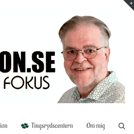
ion
Tingsrydscentern
Om mig