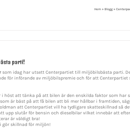
Hem
»
Blogg
»
Centerpar
bästa parti!
r
som idag har utsett Centerpartiet till miljöbilsbästa parti. D
nde för införande av miljöbilspremie och för att Centerpartiet 
i höst att tänka på att bilen är den enskilda faktor som har 
r som är bäst på att få bilen att bli mer hållbar i framtiden, 
oldman att Centerpartiet vill ha tydligare skatteskillnad så de
att upp slutår för bensin och dieselbilar vilket innebär att ef
rar är väldigt bra!
 gör skillnad för miljön!