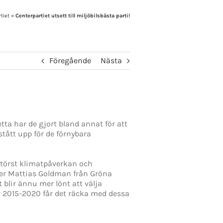
tiet
»
Centerpartiet utsett till miljöbilsbästa parti!
Föregående
Nästa
etta har de gjort bland annat för att
stått upp för de förnybara
störst klimatpåverkan och
säger Mattias Goldman från Gröna
t blir ännu mer lönt att välja
ter 2015-2020 får det räcka med dessa