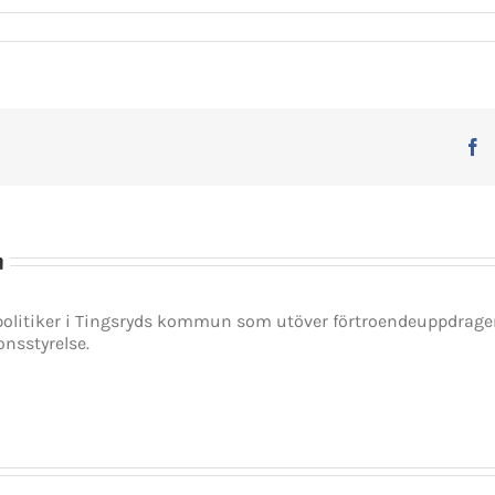
F
n
spolitiker i Tingsryds kommun som utöver förtroendeuppdrag
onsstyrelse.
GET SOCIAL