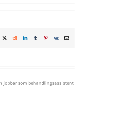
acebook
X
Reddit
LinkedIn
Tumblr
Pinterest
Vk
E-
post
en jobbar som behandlingsassistent