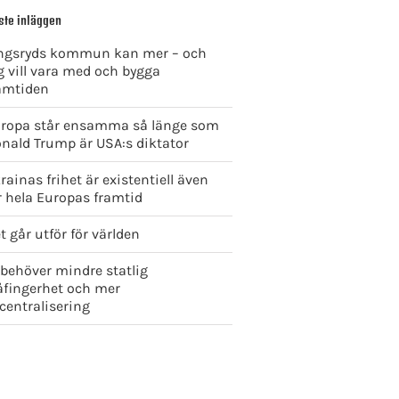
ste inläggen
ngsryds kommun kan mer – och
g vill vara med och bygga
amtiden
ropa står ensamma så länge som
nald Trump är USA:s diktator
rainas frihet är existentiell även
r hela Europas framtid
t går utför för världen
 behöver mindre statlig
åfingerhet och mer
centralisering