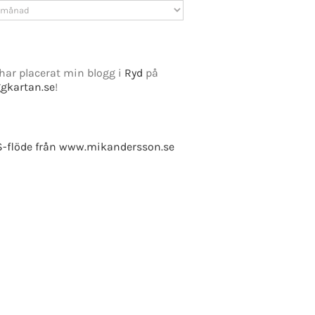
v
har placerat min blogg i
Ryd
på
ggkartan.se
!
e Fusion
-flöde från www.mikandersson.se