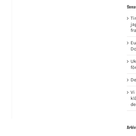
Sena
Ti
ja
fr
Eu
Do
Uk
fö
De
Vi
kl
de
Arkiv