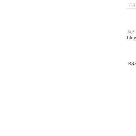
GET SOCIAL
Arki
tiet.se
Jag 
blo
t 2016-2021 Mikael Andersson | All Rights Reserved | Powered by
WordPress
|
Them
RSS
Facebook
X