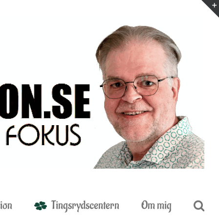
ion
Tingsrydscentern
Om mig