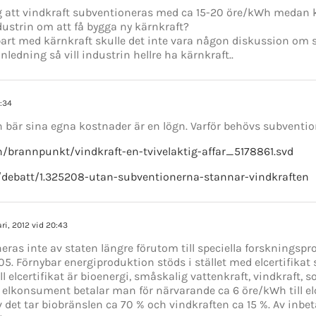
 att vindkraft subventioneras med ca 15-20 öre/kWh medan 
ndustrin om att få bygga ny kärnkraft?
art med kärnkraft skulle det inte vara någon diskussion om sa
ledning så vill industrin hellre ha kärnkraft..
9:34
n bär sina egna kostnader är en lögn. Varför behövs subventio
n/brannpunkt/vindkraft-en-tvivelaktig-affar_5178861.svd
/debatt/1.325208-utan-subventionerna-stannar-vindkraften
ari, 2012 vid 20:43
eras inte av staten längre förutom till speciella forskningspr
5. Förnybar energiproduktion stöds i stället med elcertifika
ill elcertifikat är bioenergi, småskalig vattenkraft, vindkraft, 
 elkonsument betalar man för närvarande ca 6 öre/kWh till el
v det tar biobränslen ca 70 % och vindkraften ca 15 %. Av inbe