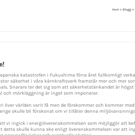
Hem
»
Blogg
»
n!
japanska katastrofen i Fukushima förra året fullkomligt verka
en stor säkerhet i våra kärnkraftsverk framstår mer och mer s
nghals. Snarare ter det sig som att säkerhetstänkandet är hög
al och mörkläggning är inget som imponerar.
eri över världen varit få men de förekommer och kommer med a
erige skulle bli förskonat om vi tillåter denna miljövansinniga
r att vi ingick i energiöverenskommelsen som möjliggör att bef
att detta skulle kunna ske enligt överenskommelsen var att in