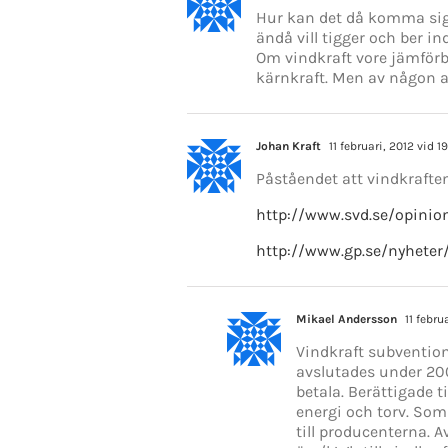
Hur kan det då komma sig
ändå vill tigger och ber i
Om vindkraft vore jämförb
kärnkraft. Men av någon an
Johan Kraft
11 februari, 2012 vid 1
Påståendet att vindkrafte
http://www.svd.se/opinio
http://www.gp.se/nyheter
Mikael Andersson
11 febru
Vindkraft subvention
avslutades under 200
betala. Berättigade t
energi och torv. Som
till producenterna. A