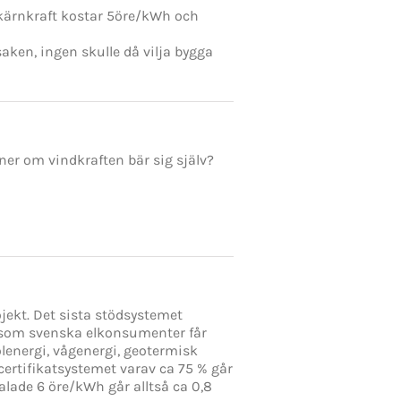
kärnkraft kostar 5öre/kWh och
ken, ingen skulle då vilja bygga
ner om vindkraften bär sig själv?
ojekt. Det sista stödsystemet
t som svenska elkonsumenter får
solenergi, vågenergi, geotermisk
certifikatsystemet varav ca 75 % går
talade 6 öre/kWh går alltså ca 0,8