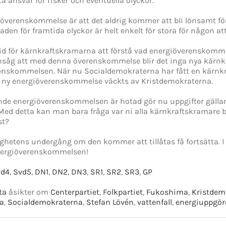
ta ansvar för risker och eventuella olyckor.
överenskommelse är att det aldrig kommer att bli lönsamt fö
aden för framtida olyckor är helt enkelt för stora för någon att
tid för kärnkraftskramarna att förstå vad energiöverenskomme
insåg att med denna överenskommelse blir det inga nya kärnkr
renskommelsen. När nu Socialdemokraterna har fått en kärnk
en ny energiöverenskommelse väckts av Kristdemokraterna.
lande energiöverenskommelsen är hotad gör nu uppgifter gällan
. Med detta kan man bara fråga var ni alla kärnkraftskramare b
st?
ighetens undergång om den kommer att tillåtas få fortsätta. I
energiöverenskommelsen!
vd4
,
Svd5
,
DN1
,
DN2
,
DN3
,
SR1
,
SR2
,
SR3
,
GP
ta
åsikter om
Centerpartiet
,
Folkpartiet
,
Fukoshima
,
Kristdem
ka
,
Socialdemokraterna
,
Stefan Lövén
,
vattenfall
,
energiuppgör