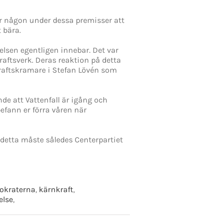
r någon under dessa premisser att
 bära.
lsen egentligen innebar. Det var
aftsverk. Deras reaktion på detta
raftskramare i Stefan Lövén som
de att Vattenfall är igång och
efann er förra våren när
 detta måste således Centerpartiet
okraterna
,
kärnkraft
,
else
,