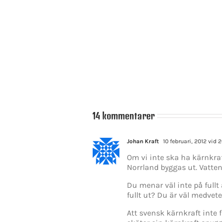
gioner
blir
Vi
ch
en
behöver
ommuner
dans
mindre
an
på
statlig
i
slak
klåfinger
en
lina
och
rlamentariska
för
mer
isens
Stefan
decentral
nnare
Löfven
14 kommentarer
Johan Kraft
10 februari, 2012 vid 2
Om vi inte ska ha kärnkraf
Norrland byggas ut. Vatten
Du menar väl inte på fullt
fullt ut? Du är väl medvete
Att svensk kärnkraft inte