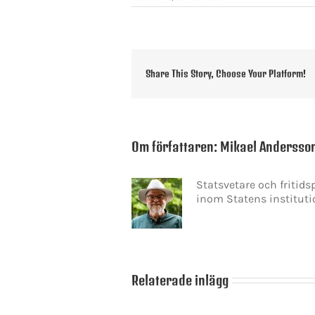
Share This Story, Choose Your Platform!
Om författaren:
Mikael Andersso
Statsvetare och fritid
inom Statens instituti
Relaterade inlägg
Det