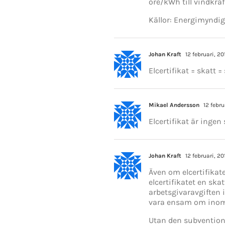
öre/kWh till vindkraf
Källor: Energimyndig
Johan Kraft
12 februari, 20
Elcertifikat = skatt 
Mikael Andersson
12 febru
Elcertifikat är inge
Johan Kraft
12 februari, 20
Även om elcertifikate
elcertifikatet en ska
arbetsgivaravgiften in
vara ensam om inom 
Utan den subvention 