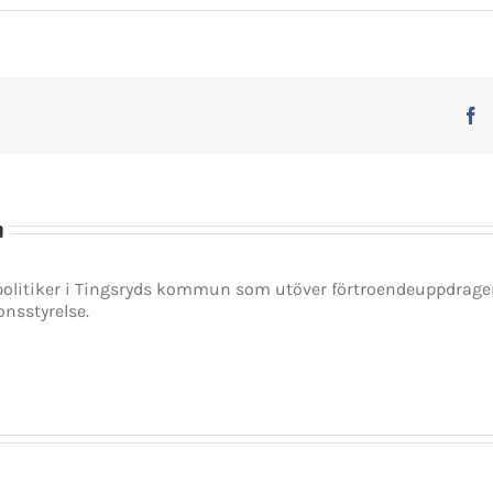
F
n
spolitiker i Tingsryds kommun som utöver förtroendeuppdrag
onsstyrelse.