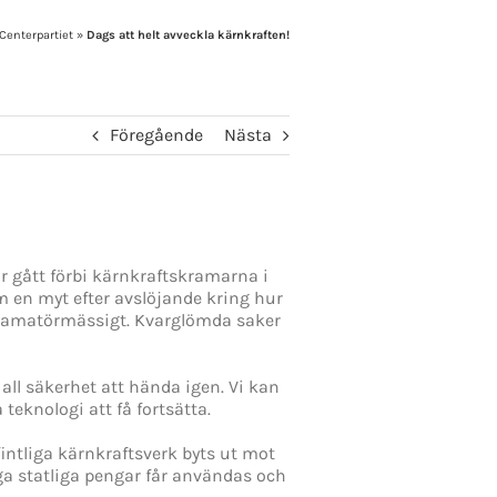
Centerpartiet
»
Dags att helt avveckla kärnkraften!
Föregående
Nästa
r gått förbi kärnkraftskramarna i
om en myt efter avslöjande kring hur
st amatörmässigt. Kvarglömda saker
ll säkerhet att hända igen. Vi kan
 teknologi att få fortsätta.
intliga kärnkraftsverk byts ut mot
ga statliga pengar får användas och