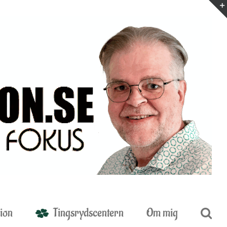
ion
Tingsrydscentern
Om mig