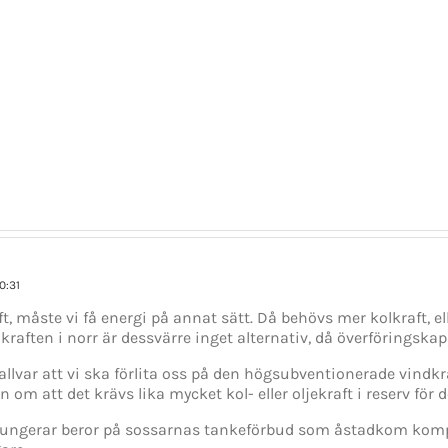
Ett
väntat
besked
som
Ärlighet
överraskar
provocerar
het
–
hatarna
Stefan
Löfven
isering
avgår
0:31
t, måste vi få energi på annat sätt. Då behövs mer kolkraft, el
kraften i norr är dessvärre inget alternativ, då överföringska
 allvar att vi ska förlita oss på den högsubventionerade vind
n om att det krävs lika mycket kol- eller oljekraft i reserv för 
 fungerar beror på sossarnas tankeförbud som åstadkom kompe