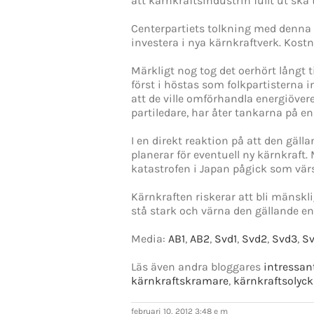
att kärnkraftsindustrin fullt ut ska 
Centerpartiets tolkning med denna 
investera i nya kärnkraftverk. Kostn
Märkligt nog tog det oerhört långt 
först i höstas som folkpartisterna 
att de ville omförhandla energiöve
partiledare, har åter tankarna på 
I en direkt reaktion på att den gäl
planerar för eventuell ny kärnkraft
katastrofen i Japan pågick som vär
Kärnkraften riskerar att bli mänskl
stå stark och värna den gällande 
Media:
AB1
,
AB2
,
Svd1
,
Svd2
,
Svd3
,
S
Läs även andra bloggares
intressan
kärnkraftskramare
,
kärnkraftsolyc
februari 10, 2012 3:48 e m