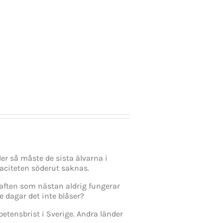
Regioner
blir
och
en
kommuner
dans
kan
på
bli
slak
den
lina
parlamentariska
för
krisens
Stefan
vinnare
Löfven
ler så måste de sista älvarna i
paciteten söderut saknas.
kraften som nästan aldrig fungerar
de dagar det inte blåser?
tensbrist i Sverige. Andra länder