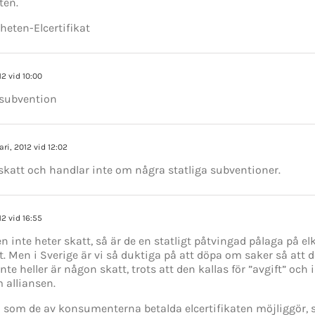
ten.
heten-Elcertifikat
12 vid 10:00
= subvention
ari, 2012 vid 12:02
n skatt och handlar inte om några statliga subventioner.
12 vid 16:55
n inte heter skatt, så är de en statligt påtvingad pålaga på e
tt. Men i Sverige är vi så duktiga på att döpa om saker så att d
te heller är någon skatt, trots att den kallas för ”avgift” och i
alliansen.
som de av konsumenterna betalda elcertifikaten möjliggör, s