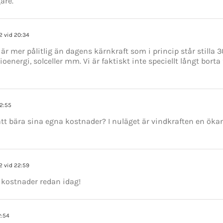
are.
2 vid 20:34
är mer pålitlig än dagens kärnkraft som i princip står stilla
ioenergi, solceller mm. Vi är faktiskt inte speciellt långt borta
22:55
t bära sina egna kostnader? I nuläget är vindkraften en ökan
2 vid 22:59
 kostnader redan idag!
2:54