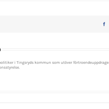
F
n
spolitiker i Tingsryds kommun som utöver förtroendeuppdrag
onsstyrelse.