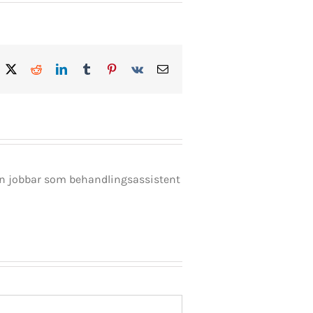
acebook
X
Reddit
LinkedIn
Tumblr
Pinterest
Vk
E-
post
en jobbar som behandlingsassistent