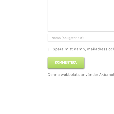
KONTAKT INFO
Mikael Andersson
Spara mitt namn, mailadress oc
E-post:
mikael.andersson@centerpar
Web:
www.mikandersson.se
Denna webbplats använder Akismet 
Copyrigh