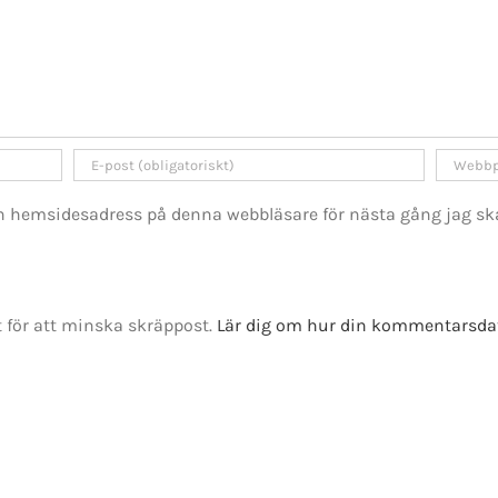
GET SOCIAL
h hemsidesadress på denna webbläsare för nästa gång jag sk
tiet.se
för att minska skräppost.
Lär dig om hur din kommentarsda
t 2016-2021 Mikael Andersson | All Rights Reserved | Powered by
WordPress
|
Them
Facebook
X