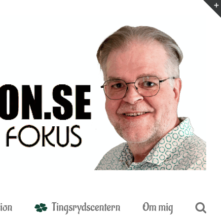
ion
Tingsrydscentern
Om mig