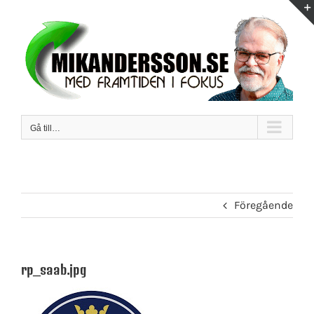
Fortsätt
till
innehållet
Gå till…
Föregående
rp_saab.jpg