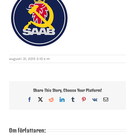
augusti 31, 2015 5:10 e m
Share This Story, Choose Your Platform!
Facebook
X
Reddit
LinkedIn
Tumblr
Pinterest
Vk
E-
post
Om författaren: