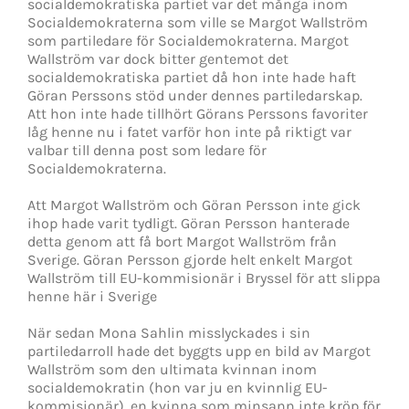
socialdemokratiska partiet var det många inom
Socialdemokraterna som ville se Margot Wallström
som partiledare för Socialdemokraterna. Margot
Wallström var dock bitter gentemot det
socialdemokratiska partiet då hon inte hade haft
Göran Perssons stöd under dennes partiledarskap.
Att hon inte hade tillhört Görans Perssons favoriter
låg henne nu i fatet varför hon inte på riktigt var
valbar till denna post som ledare för
Socialdemokraterna.
Att Margot Wallström och Göran Persson inte gick
ihop hade varit tydligt. Göran Persson hanterade
detta genom att få bort Margot Wallström från
Sverige. Göran Persson gjorde helt enkelt Margot
Wallström till EU-kommisionär i Bryssel för att slippa
henne här i Sverige
När sedan Mona Sahlin misslyckades i sin
partiledarroll hade det byggts upp en bild av Margot
Wallström som den ultimata kvinnan inom
socialdemokratin (hon var ju en kvinnlig EU-
kommisionär), en kvinna som minsann inte kröp för