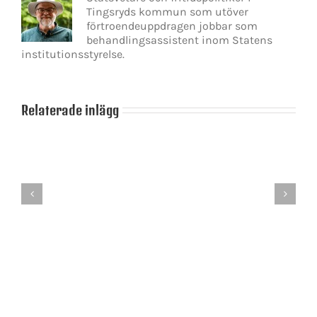
Tingsryds kommun som utöver
förtroendeuppdragen jobbar som
behandlingsassistent inom Statens
institutionsstyrelse.
Relaterade inlägg
Det
blir
en
dans
på
Skamlöshetens
slak
politik
lina
för
Stefan
Löfven