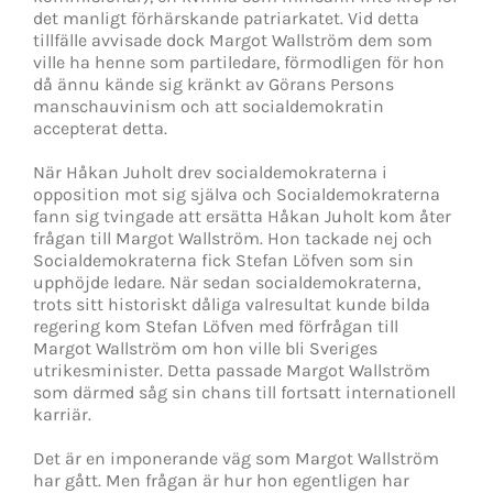
det manligt förhärskande patriarkatet. Vid detta
tillfälle avvisade dock Margot Wallström dem som
ville ha henne som partiledare, förmodligen för hon
då ännu kände sig kränkt av Görans Persons
manschauvinism och att socialdemokratin
accepterat detta.
När Håkan Juholt drev socialdemokraterna i
opposition mot sig själva och Socialdemokraterna
fann sig tvingade att ersätta Håkan Juholt kom åter
frågan till Margot Wallström. Hon tackade nej och
Socialdemokraterna fick Stefan Löfven som sin
upphöjde ledare. När sedan socialdemokraterna,
trots sitt historiskt dåliga valresultat kunde bilda
regering kom Stefan Löfven med förfrågan till
Margot Wallström om hon ville bli Sveriges
utrikesminister. Detta passade Margot Wallström
som därmed såg sin chans till fortsatt internationell
karriär.
Det är en imponerande väg som Margot Wallström
har gått. Men frågan är hur hon egentligen har