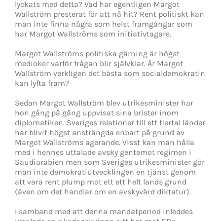
lyckats med detta? Vad har egentligen Margot
Wallström presterat för att nå hit? Rent politiskt kan
man inte finna några som helst framgångar som
har Margot Wallströms som initiativtagare.
Margot Wallströms politiska gärning är högst
medioker varför frågan blir självklar. Är Margot
Wallström verkligen det bästa som socialdemokratin
kan lyfta fram?
Sedan Margot Wallström blev utrikesminister har
hon gång på gång uppvisat sina brister inom
diplomatiken. Sveriges relationer till ett flertal länder
har blivit högst ansträngda enbart på grund av
Margot Wallströms agerande. Visst kan man hålla
med i hennes uttalade avsky gentemot regimen i
Saudiarabien men som Sveriges utrikesminister gör
man inte demokratiutvecklingen en tjänst genom
att vara rent plump mot ett ett helt lands grund
(även om det handlar om en avskyvärd diktatur).
I samband med att denna mandatperiod inleddes