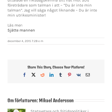
uttalade en riksdagskvinna sitt hat mot SDs
företrädare som talman i att – ”Du är inte min
talman”. Jag vill säga något liknande – Du är inte
min utrikesminister!
Läs mer:
Sjätte mannen
december 4, 2015 7:28 e m
Share This Story, Choose Your Platform!
Facebook
X
Reddit
LinkedIn
Tumblr
Pinterest
Vk
E-
post
Om författaren:
Mikael Andersson
Statsvetare och fritidspolitiker i