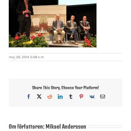
maj 26, 2014 5:08 e m
Share This Story, Choose Your Platform!
Facebook
X
Reddit
LinkedIn
Tumblr
Pinterest
Vk
E-
post
Om författaren:
Mikael Andersson