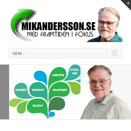
Fortsätt
till
innehållet
Gå till…