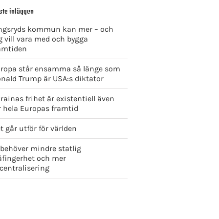
ste inläggen
ngsryds kommun kan mer – och
g vill vara med och bygga
amtiden
ropa står ensamma så länge som
nald Trump är USA:s diktator
rainas frihet är existentiell även
r hela Europas framtid
t går utför för världen
 behöver mindre statlig
åfingerhet och mer
centralisering