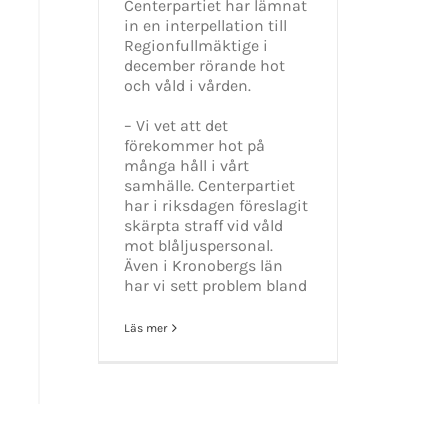
Centerpartiet har lämnat
in en interpellation till
Regionfullmäktige i
december rörande hot
och våld i vården.
– Vi vet att det
förekommer hot på
många håll i vårt
GET SOCIAL
samhälle. Centerpartiet
har i riksdagen föreslagit
skärpta straff vid våld
tiet.se
mot blåljuspersonal.
Även i Kronobergs län
har vi sett problem bland
Läs mer
t 2016-2021 Mikael Andersson | All Rights Reserved | Powered by
WordPress
|
Them
Facebook
X