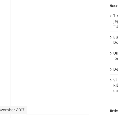
Sena
Ti
ja
fr
Eu
Do
Uk
fö
De
Vi
kl
de
ovember 2017
Arkiv