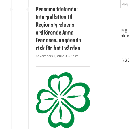
Arki
Pressmeddelande:
Interpellation till
Regionstyrelsens
Jag 
ordförande Anna
blo
Fransson, angående
risk för hot i vården
november 21, 2017 3:32 e m
RSS