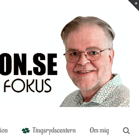
ion
Tingsrydscentern
Om mig