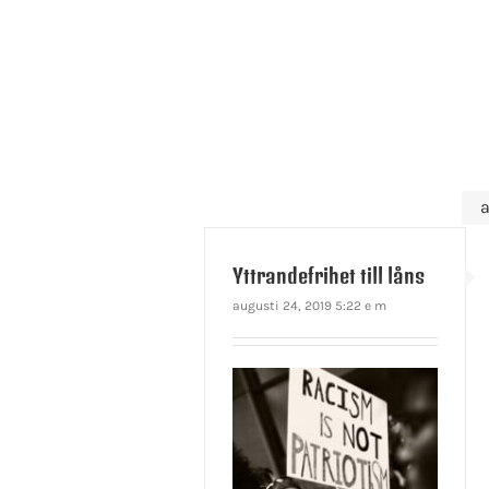
a
Yttrandefrihet till låns
augusti 24, 2019 5:22 e m