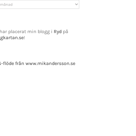
v
har placerat min blogg i
Ryd
på
ggkartan.se
!
-flöde från www.mikandersson.se