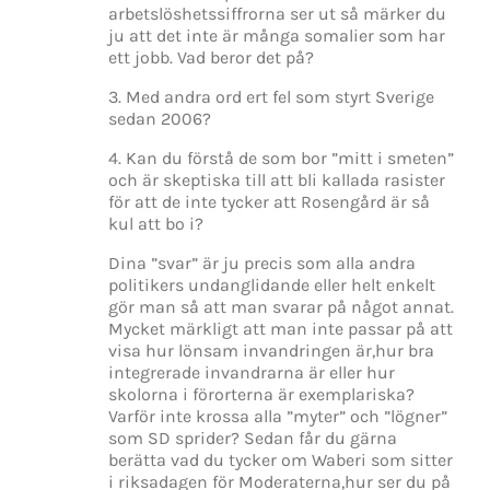
arbetslöshetssiffrorna ser ut så märker du
ju att det inte är många somalier som har
ett jobb. Vad beror det på?
3. Med andra ord ert fel som styrt Sverige
sedan 2006?
4. Kan du förstå de som bor ”mitt i smeten”
och är skeptiska till att bli kallada rasister
för att de inte tycker att Rosengård är så
kul att bo i?
Dina ”svar” är ju precis som alla andra
politikers undanglidande eller helt enkelt
gör man så att man svarar på något annat.
Mycket märkligt att man inte passar på att
visa hur lönsam invandringen är,hur bra
integrerade invandrarna är eller hur
skolorna i förorterna är exemplariska?
Varför inte krossa alla ”myter” och ”lögner”
som SD sprider? Sedan får du gärna
berätta vad du tycker om Waberi som sitter
i riksadagen för Moderaterna,hur ser du på