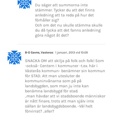
Du säger att summorna inte
stämmer. Tycker du att det finns
anledning att ta reda på hur det
förhåller sig?
Och om det nu skulle stämma skulle
du då tycka att det fanns anledning
göra något åt det?
B-O Gavne, Vasteras
1 januari, 2013 vid 10:09
SNACKA OM att skilja på folk och folk! Som
-också- Centern i kommuner -t.ex. här i
Västerås kommun- benämner sin kommun
för STAD. Att man utesluter de
kommuninvånarna som på på
landsbygden, som man ju inte kan
benämna landsbygd för stad.
..man hävdar att vi stadsboende människor
är nått finare, trots att man själv inte
sällan är landsbygdsboende. -Väl helt
förvirrat? ..eller?