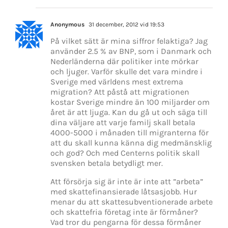
Anonymous
31 december, 2012 vid 19:53
På vilket sätt är mina siffror felaktiga? Jag
använder 2.5 % av BNP, som i Danmark och
Nederländerna där politiker inte mörkar
och ljuger. Varför skulle det vara mindre i
Sverige med världens mest extrema
migration? Att påstå att migrationen
kostar Sverige mindre än 100 miljarder om
året är att ljuga. Kan du gå ut och säga till
dina väljare att varje familj skall betala
4000-5000 i månaden till migranterna för
att du skall kunna känna dig medmänsklig
och god? Och med Centerns politik skall
svensken betala betydligt mer.
Att försörja sig är inte är inte att ”arbeta”
med skattefinansierade låtsasjobb. Hur
menar du att skattesubventionerade arbete
och skattefria företag inte är förmåner?
Vad tror du pengarna för dessa förmåner