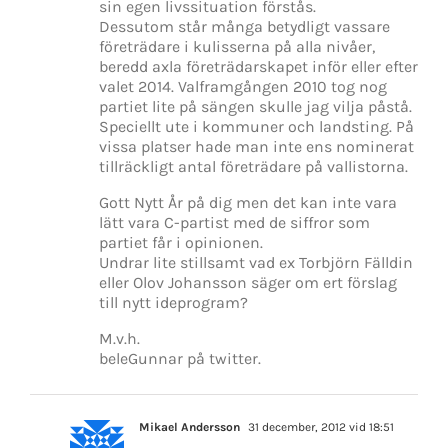
sin egen livssituation förstås.
Dessutom står många betydligt vassare
företrädare i kulisserna på alla nivåer,
beredd axla företrädarskapet inför eller efter
valet 2014. Valframgången 2010 tog nog
partiet lite på sängen skulle jag vilja påstå.
Speciellt ute i kommuner och landsting. På
vissa platser hade man inte ens nominerat
tillräckligt antal företrädare på vallistorna.
Gott Nytt År på dig men det kan inte vara
lätt vara C-partist med de siffror som
partiet får i opinionen.
Undrar lite stillsamt vad ex Torbjörn Fälldin
eller Olov Johansson säger om ert förslag
till nytt ideprogram?
M.v.h.
beleGunnar på twitter.
Mikael Andersson
31 december, 2012 vid 18:51