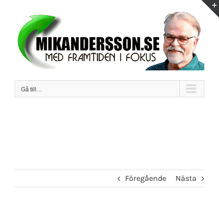
Fortsätt
till
innehållet
Gå till…
Föregående
Nästa