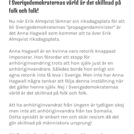
I Sverigedemokraternas värld är det skillnad på
folk och folk!
Nu när Erik Almqvist lämnar sin riksdagsplats för att
bli Sverigedemokraternas ”propagandaminister” är
det Anna Hagwall som kommer att ta över Erik
Almqvist riksdagsplats.
Anna Hagwall är en kvinna vars retorik knappast
imponerar. Hon förordar ett stopp för
anhöriginvandring trots att hon själv just är en
anhöriginvandrare. Således borde hon enligt sin
egna retorik inte få leva i Sverige. Men inte har Anna
Hagwall några tankar att följa denna inställning när
det gäller henne själv. Nej i Sverigedemokraternas
värld är det skillnad på folk och folk.
Att ha anhöriginvandrat från Ungern är tydligen okej
men inte att anhöriginvandra från tex Somalia.
Detta synsätt är enbart ren och skär rasism då det
gör skillnad på människors ursprung!