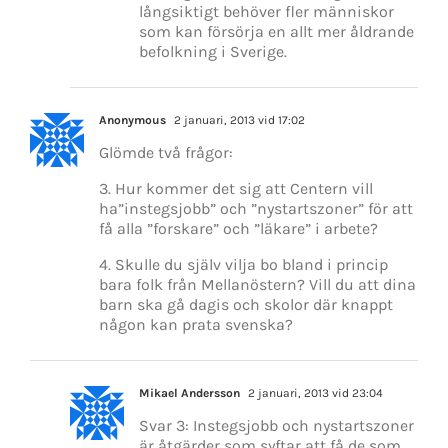
långsiktigt behöver fler människor
som kan försörja en allt mer åldrande
befolkning i Sverige.
Anonymous
2 januari, 2013 vid 17:02
Glömde två frågor:
3. Hur kommer det sig att Centern vill
ha”instegsjobb” och ”nystartszoner” för att
få alla ”forskare” och ”läkare” i arbete?
4. Skulle du själv vilja bo bland i princip
bara folk från Mellanöstern? Vill du att dina
barn ska gå dagis och skolor där knappt
någon kan prata svenska?
Mikael Andersson
2 januari, 2013 vid 23:04
Svar 3: Instegsjobb och nystartszoner
är åtgärder som syftar att få de som