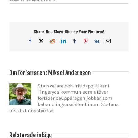
Share This Story, Choose Your Platform!
Facebook
X
Reddit
LinkedIn
Tumblr
Pinterest
Vk
E-
post
Om författaren:
Mikael Andersson
Statsvetare och fritidspolitiker i
Tingsryds kommun som utöver
förtroendeuppdragen jobbar som
behandlingsassistent inom Statens
institutionsstyrelse.
Relaterade inlägg