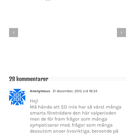
Jimmie
Åkesson
Ärlighet
mörkar
provocerar
vad
hatarna
han
står
för?
28 kommentarer
Anonymous
31 december, 2012 vid 18:33
Hej!
Må hända att SD inte har så värst många
smarta företrädare den här valperioden
men de för fram frågor som många
sympatiserar med, frågor som många
dessutom anser livsviktiga, beroende på