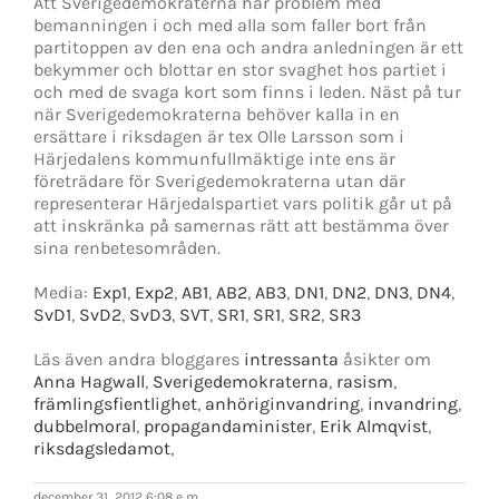
Att Sverigedemokraterna har problem med
bemanningen i och med alla som faller bort från
partitoppen av den ena och andra anledningen är ett
bekymmer och blottar en stor svaghet hos partiet i
och med de svaga kort som finns i leden. Näst på tur
när Sverigedemokraterna behöver kalla in en
ersättare i riksdagen är tex Olle Larsson som i
Härjedalens kommunfullmäktige inte ens är
företrädare för Sverigedemokraterna utan där
representerar Härjedalspartiet vars politik går ut på
att inskränka på samernas rätt att bestämma över
sina renbetesområden.
Media:
Exp1
,
Exp2
,
AB1
,
AB2
,
AB3
,
DN1
,
DN2
,
DN3
,
DN4
,
SvD1
,
SvD2
,
SvD3
,
SVT
,
SR1
,
SR1
,
SR2
,
SR3
Läs även andra bloggares
intressanta
åsikter om
Anna Hagwall
,
Sverigedemokraterna
,
rasism
,
främlingsfientlighet
,
anhöriginvandring
,
invandring
,
dubbelmoral
,
propagandaminister
,
Erik Almqvist
,
riksdagsledamot
,
december 31, 2012 6:08 e m