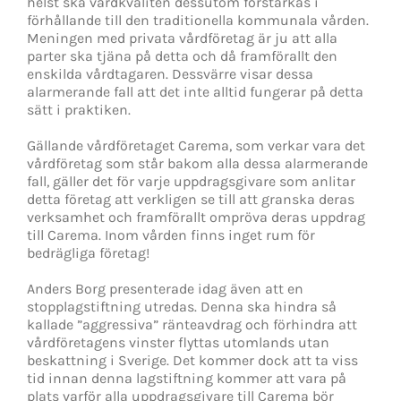
helst ska vårdkvalitén dessutom förstärkas i
förhållande till den traditionella kommunala vården.
Meningen med privata vårdföretag är ju att alla
parter ska tjäna på detta och då framförallt den
enskilda vårdtagaren. Dessvärre visar dessa
alarmerande fall att det inte alltid fungerar på detta
sätt i praktiken.
Gällande vårdföretaget Carema, som verkar vara det
vårdföretag som står bakom alla dessa alarmerande
fall, gäller det för varje uppdragsgivare som anlitar
detta företag att verkligen se till att granska deras
verksamhet och framförallt ompröva deras uppdrag
till Carema. Inom vården finns inget rum för
bedrägliga företag!
Anders Borg presenterade idag även att en
stopplagstiftning utredas. Denna ska hindra så
kallade ”aggressiva” ränteavdrag och förhindra att
vårdföretagens vinster flyttas utomlands utan
beskattning i Sverige. Det kommer dock att ta viss
tid innan denna lagstiftning kommer att vara på
plats varför alla uppdragsgivare till Carema bör