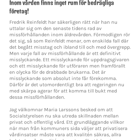
Inom vården finns inget rum för bedrägliga
företag!
Fredrik Reinfeldt har säkerligen rätt när han nu
uttalar sig om den senaste tidens rad av
missförhållanden inom äldrevården. Förmodligen rör
det sig, så som Reinfeldt menar, om enskilda fall där
det begått misstag och ibland till och med övergrepp.
Men varje fall av missförhållande är ett definitivt
misslyckande. Ett misslyckande för uppdragsgivaren
och ett misslyckande för utföraren men framförallt
en olycka för de drabbade brukarna. Det är
misslyckande som absolut inte får förekomma.
Därför är det utomordentligt bra att regeringen nu
med skärpa agerar för att komma till bukt med
dessa missförhållanden.
Jag välkomnar Maria Larssons besked om att
Socialstyrelsen nu ska utreda skillnaden mellan
privat och offentlig vård. Ett grundläggande villkor
när man från kommuners sida väljer att privatisera
vårdinsatser måste vara att kvalitén säkras, allra