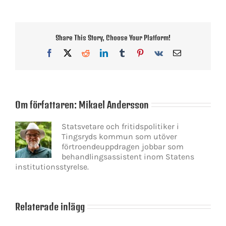
Share This Story, Choose Your Platform!
Facebook
X
Reddit
LinkedIn
Tumblr
Pinterest
Vk
E-
post
Om författaren:
Mikael Andersson
Statsvetare och fritidspolitiker i
Tingsryds kommun som utöver
förtroendeuppdragen jobbar som
behandlingsassistent inom Statens
institutionsstyrelse.
Relaterade inlägg
Hur