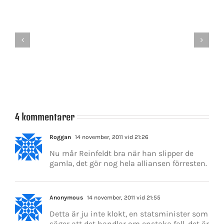
länge
kommer
svenska
Vänsterpartiet
folket
–
att
oseriöshetens
tolerera
ansikte
den
svenska
riksdagen?
4 kommentarer
Roggan
14 november, 2011 vid 21:26
Nu mår Reinfeldt bra när han slipper de
gamla, det gör nog hela alliansen förresten.
Anonymous
14 november, 2011 vid 21:55
Detta är ju inte klokt, en statsminister som
säger att det handlar om enstaka fall, det är