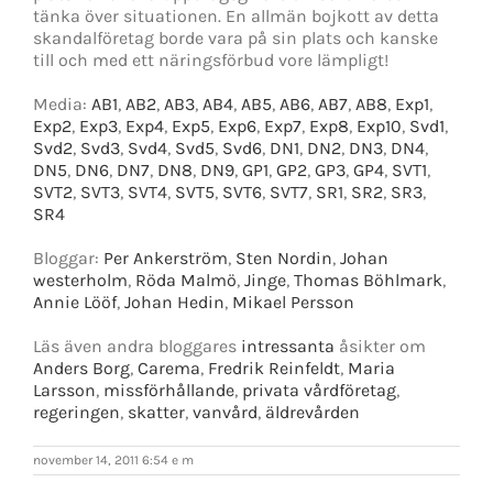
tänka över situationen. En allmän bojkott av detta
skandalföretag borde vara på sin plats och kanske
till och med ett näringsförbud vore lämpligt!
Media:
AB1
,
AB2
,
AB3
,
AB4
,
AB5
,
AB6
,
AB7
,
AB8
,
Exp1
,
Exp2
,
Exp3
,
Exp4
,
Exp5
,
Exp6
,
Exp7
,
Exp8
,
Exp10
,
Svd1
,
Svd2
,
Svd3
,
Svd4
,
Svd5
,
Svd6
,
DN1
,
DN2
,
DN3
,
DN4
,
DN5
,
DN6
,
DN7
,
DN8
,
DN9
,
GP1
,
GP2
,
GP3
,
GP4
,
SVT1
,
SVT2
,
SVT3
,
SVT4
,
SVT5
,
SVT6
,
SVT7
,
SR1
,
SR2
,
SR3
,
SR4
Bloggar:
Per Ankerström
,
Sten Nordin
,
Johan
westerholm
,
Röda Malmö
,
Jinge
,
Thomas Böhlmark
,
Annie Lööf
,
Johan Hedin
,
Mikael Persson
Läs även andra bloggares
intressanta
åsikter om
Anders Borg
,
Carema
,
Fredrik Reinfeldt
,
Maria
Larsson
,
missförhållande
,
privata vårdföretag
,
regeringen
,
skatter
,
vanvård
,
äldrevården
november 14, 2011 6:54 e m