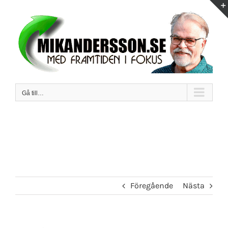
Fortsätt
till
innehållet
Gå till…
Föregående
Nästa