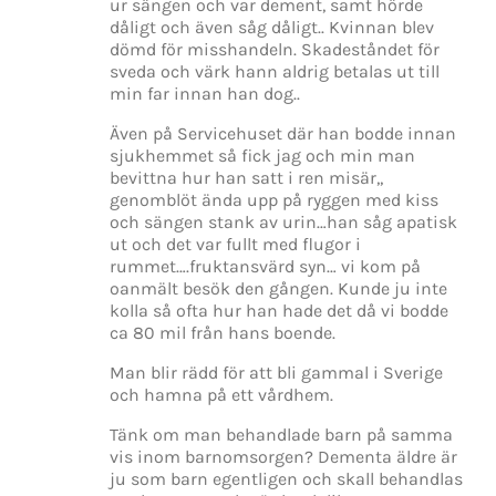
ur sängen och var dement, samt hörde
dåligt och även såg dåligt.. Kvinnan blev
dömd för misshandeln. Skadeståndet för
sveda och värk hann aldrig betalas ut till
min far innan han dog..
Även på Servicehuset där han bodde innan
sjukhemmet så fick jag och min man
bevittna hur han satt i ren misär,,
genomblöt ända upp på ryggen med kiss
och sängen stank av urin…han såg apatisk
ut och det var fullt med flugor i
rummet….fruktansvärd syn… vi kom på
oanmält besök den gången. Kunde ju inte
kolla så ofta hur han hade det då vi bodde
ca 80 mil från hans boende.
Man blir rädd för att bli gammal i Sverige
och hamna på ett vårdhem.
Tänk om man behandlade barn på samma
vis inom barnomsorgen? Dementa äldre är
ju som barn egentligen och skall behandlas