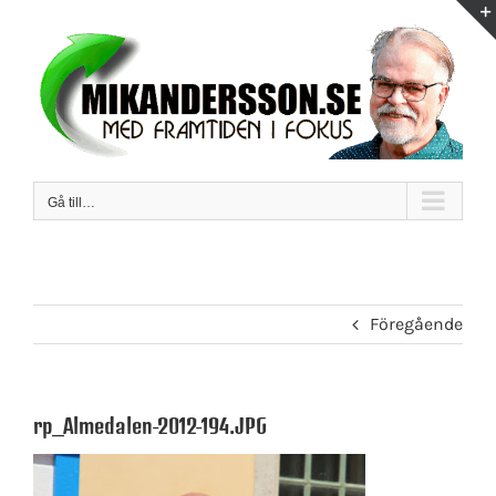
Fortsätt
till
innehållet
Gå till…
Föregående
rp_Almedalen-2012-194.JPG