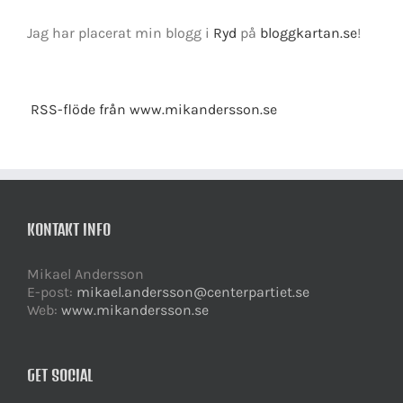
Jag har placerat min blogg i
Ryd
på
bloggkartan.se
!
RSS-flöde från www.mikandersson.se
KONTAKT INFO
Mikael Andersson
E-post:
mikael.andersson@centerpartiet.se
Web:
www.mikandersson.se
GET SOCIAL