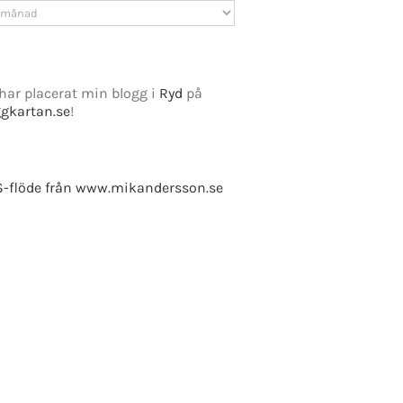
v
har placerat min blogg i
Ryd
på
ggkartan.se
!
-flöde från www.mikandersson.se