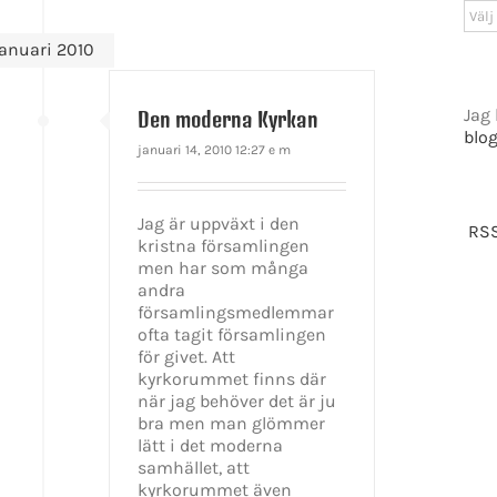
Arki
januari 2010
Jag 
Den moderna Kyrkan
blo
januari 14, 2010 12:27 e m
Jag är uppväxt i den
RSS
kristna församlingen
men har som många
andra
församlingsmedlemmar
ofta tagit församlingen
för givet. Att
kyrkorummet finns där
när jag behöver det är ju
bra men man glömmer
GET SOCIAL
lätt i det moderna
samhället, att
kyrkorummet även