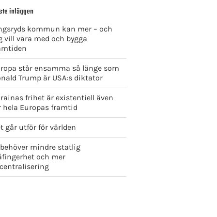
ste inläggen
ngsryds kommun kan mer – och
g vill vara med och bygga
amtiden
ropa står ensamma så länge som
nald Trump är USA:s diktator
rainas frihet är existentiell även
r hela Europas framtid
t går utför för världen
 behöver mindre statlig
åfingerhet och mer
centralisering