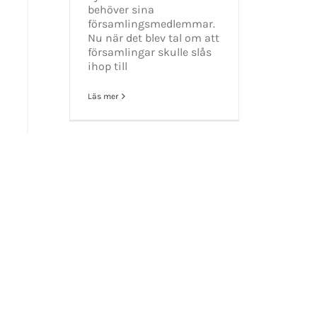
behöver sina
tiet.se
församlingsmedlemmar.
Nu när det blev tal om att
församlingar skulle slås
ihop till
t 2016-2021 Mikael Andersson | All Rights Reserved | Powered by
WordPress
|
Them
Läs mer
Facebook
X