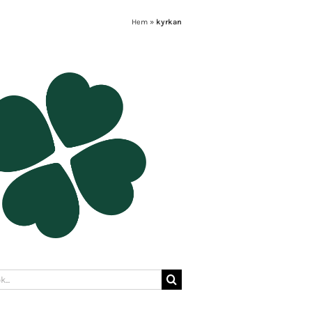
Hem
»
kyrkan
: