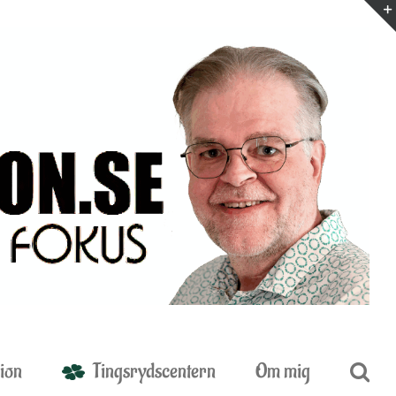
ion
Tingsrydscentern
Om mig