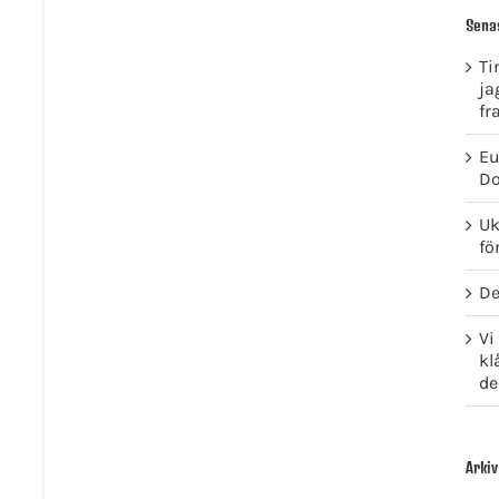
Sena
Ti
ja
fr
Eu
Do
Uk
fö
De
Vi
kl
de
Arkiv