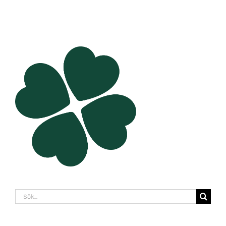
Sök
efter: