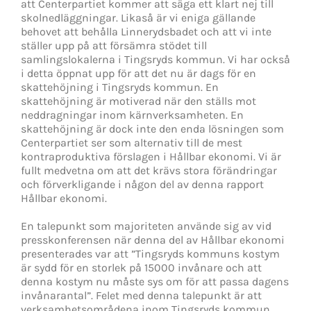
att Centerpartiet kommer att säga ett klart nej till
skolnedläggningar. Likaså är vi eniga gällande
behovet att behålla Linnerydsbadet och att vi inte
ställer upp på att försämra stödet till
samlingslokalerna i Tingsryds kommun. Vi har också
i detta öppnat upp för att det nu är dags för en
skattehöjning i Tingsryds kommun. En
skattehöjning är motiverad när den ställs mot
neddragningar inom kärnverksamheten. En
skattehöjning är dock inte den enda lösningen som
Centerpartiet ser som alternativ till de mest
kontraproduktiva förslagen i Hållbar ekonomi. Vi är
fullt medvetna om att det krävs stora förändringar
och förverkligande i någon del av denna rapport
Hållbar ekonomi.
En talepunkt som majoriteten använde sig av vid
presskonferensen när denna del av Hållbar ekonomi
presenterades var att ”Tingsryds kommuns kostym
är sydd för en storlek på 15000 invånare och att
denna kostym nu måste sys om för att passa dagens
invånarantal”. Felet med denna talepunkt är att
verksamhetsområdena inom Tingsryds kommun