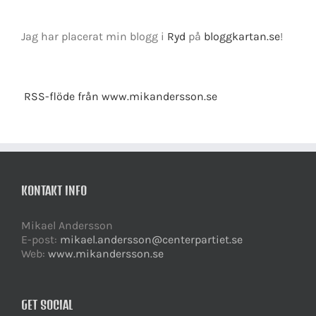
Jag har placerat min blogg i
Ryd
på
bloggkartan.se
!
RSS-flöde från www.mikandersson.se
KONTAKT INFO
Mikael Andersson
E-post:
mikael.andersson@centerpartiet.se
Web:
www.mikandersson.se
GET SOCIAL