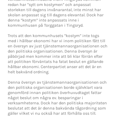
redan har ”sytt om kostymen” och anpassat
storleken till dagens invånarantal, inte minst har
skolan anpassat sig till dagens elevantal. Dock har
denna ”kostym” inte anpassats inne i
kommunhusen på Torggatan i Tingsryd.
Trots att den kommunhusets ”kostym” inte togs
med i hållbar ekonomi har vi inom politiken fått till
en översyn av just tjänstemannaorganisationen och
den politiska organisationen. Denna översyn är
påbörjad men kommer inte att bli klar förrän efter
att politiken förväntats ha fatat beslut en gällande
hållbar ekonomi. Centerpartiet anser att det är en
helt bakvänd ordning.
Denna översyn av tjänstemannaorganisationen och
den politiska organisationen borde självklart vara
genomförd innan politiken överhuvudtaget fattar
något beslut om några ev. besparingar i
verksamheterna. Dock har den politiska majoriteten
beslutat att det är denna bakvända tågordning som
gäller vilket vi nu också har att förhålla oss till.