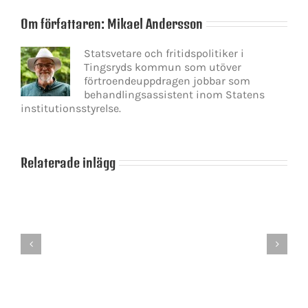
Om författaren:
Mikael Andersson
Statsvetare och fritidspolitiker i
Tingsryds kommun som utöver
förtroendeuppdragen jobbar som
behandlingsassistent inom Statens
institutionsstyrelse.
Relaterade inlägg
Det
blir
en
Centerpartiets
dans
medlemsomröstnin
på
är
slak
i
lina
full
för
gång
Stefan
Löfven