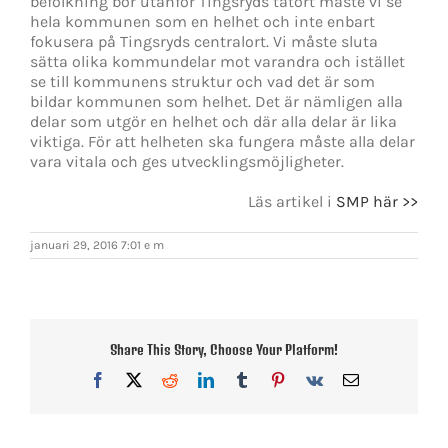
befolkning bor utanför Tingsryds tätort måste vi se
hela kommunen som en helhet och inte enbart
fokusera på Tingsryds centralort. Vi måste sluta
sätta olika kommundelar mot varandra och istället
se till kommunens struktur och vad det är som
bildar kommunen som helhet. Det är nämligen alla
delar som utgör en helhet och där alla delar är lika
viktiga. För att helheten ska fungera måste alla delar
vara vitala och ges utvecklingsmöjligheter.
Läs artikel i
SMP här >>
januari 29, 2016 7:01 e m
Share This Story, Choose Your Platform!
Facebook
X
Reddit
LinkedIn
Tumblr
Pinterest
Vk
E-
post