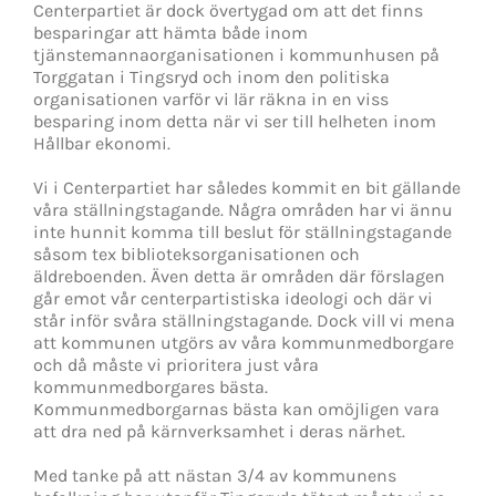
Centerpartiet är dock övertygad om att det finns
besparingar att hämta både inom
tjänstemannaorganisationen i kommunhusen på
Torggatan i Tingsryd och inom den politiska
organisationen varför vi lär räkna in en viss
besparing inom detta när vi ser till helheten inom
Hållbar ekonomi.
Vi i Centerpartiet har således kommit en bit gällande
våra ställningstagande. Några områden har vi ännu
inte hunnit komma till beslut för ställningstagande
såsom tex biblioteksorganisationen och
äldreboenden. Även detta är områden där förslagen
går emot vår centerpartistiska ideologi och där vi
står inför svåra ställningstagande. Dock vill vi mena
att kommunen utgörs av våra kommunmedborgare
och då måste vi prioritera just våra
kommunmedborgares bästa.
Kommunmedborgarnas bästa kan omöjligen vara
att dra ned på kärnverksamhet i deras närhet.
Med tanke på att nästan 3/4 av kommunens