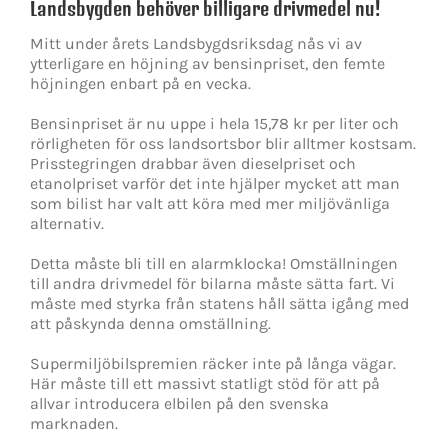
Landsbygden behöver billigare drivmedel nu!
Mitt under årets Landsbygdsriksdag nås vi av
ytterligare en höjning av bensinpriset, den femte
höjningen enbart på en vecka.
Bensinpriset är nu uppe i hela 15,78 kr per liter och
rörligheten för oss landsortsbor blir alltmer kostsam.
Prisstegringen drabbar även dieselpriset och
etanolpriset varför det inte hjälper mycket att man
som bilist har valt att köra med mer miljövänliga
alternativ.
Detta måste bli till en alarmklocka! Omställningen
till andra drivmedel för bilarna måste sätta fart. Vi
måste med styrka från statens håll sätta igång med
att påskynda denna omställning.
Supermiljöbilspremien räcker inte på långa vägar.
Här måste till ett massivt statligt stöd för att på
allvar introducera elbilen på den svenska
marknaden.