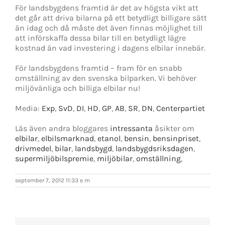
För landsbygdens framtid är det av högsta vikt att
det går att driva bilarna på ett betydligt billigare sätt
än idag och då måste det även finnas möjlighet till
att införskaffa dessa bilar till en betydligt lägre
kostnad än vad investering i dagens elbilar innebär.
För landsbygdens framtid – fram för en snabb
omställning av den svenska bilparken. Vi behöver
miljövänliga och billiga elbilar nu!
Media:
Exp
,
SvD
,
DI
,
HD
,
GP
,
AB
,
SR
,
DN
,
Centerpartiet
Läs även andra bloggares
intressanta
åsikter om
elbilar
,
elbilsmarknad
,
etanol
,
bensin
,
bensinpriset
,
drivmedel
,
bilar
,
landsbygd
,
landsbygdsriksdagen
,
supermiljöbilspremie
,
miljöbilar
,
omställning
,
september 7, 2012 11:33 e m