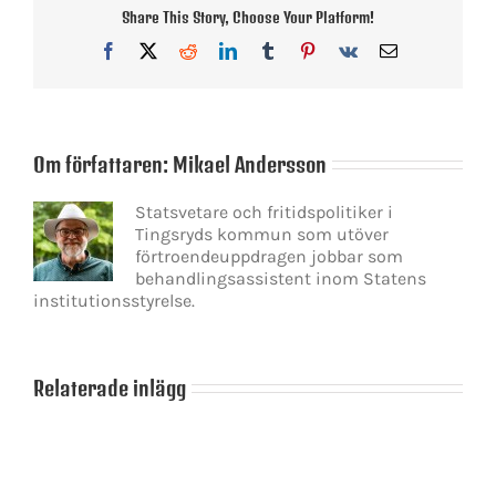
Share This Story, Choose Your Platform!
Facebook
X
Reddit
LinkedIn
Tumblr
Pinterest
Vk
E-
post
Om författaren:
Mikael Andersson
Statsvetare och fritidspolitiker i
Tingsryds kommun som utöver
förtroendeuppdragen jobbar som
behandlingsassistent inom Statens
institutionsstyrelse.
Relaterade inlägg
Varför
detta
motstånd
Närtrafik