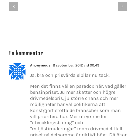
av
–
filialer
Stor
i
landsbygdsatsning
Ryssby
och
Agunnaryd?
En kommentar
Anonymous
8 september, 2012 vid 00:49
Ja, bra och prisvärda elbilar nu tack.
Men det finns väl en paradox här, vad gäller
bensinpriset. Ju mer skatter och högre
drivmedelspris, ju större chans och mer
möjligheter har väl politikerna att
konstgjort stötta de branscher som man
vill prioritera här. Mer utrymme för
”utvecklingsbidrag” och
”miljöstimuleringar” inom drivmedel. Ifall
priset på detsamma är riktigt högt. Då ökar