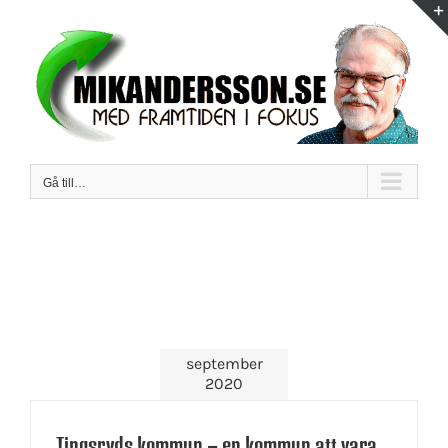
Fortsätt
till
innehållet
Gå till…
september
2020
Tingsryds kommun – en kommun att vara