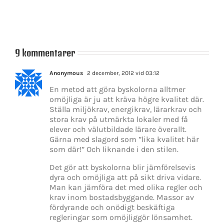
stolt
ige
över!
9 kommentarer
Anonymous
2 december, 2012 vid 03:12
En metod att göra byskolorna alltmer
omöjliga är ju att kräva högre kvalitet där.
Ställa miljökrav, energikrav, lärarkrav och
stora krav på utmärkta lokaler med få
elever och välutbildade lärare överallt.
Gärna med slagord som ”lika kvalitet här
som där!” Och liknande i den stilen.
Det gör att byskolorna blir jämförelsevis
dyra och omöjliga att på sikt driva vidare.
Man kan jämföra det med olika regler och
krav inom bostadsbyggande. Massor av
fördyrande och onödigt beskäftiga
regleringar som omöjliggör lönsamhet.