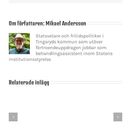
Om författaren:
Mikael Andersson
Statsvetare och fritidspolitiker i
Tingsryds kommun som utöver
förtroendeuppdragen jobbar som
behandlingsassistent inom Statens
institutionsstyrelse.
Relaterade inlägg
Tingsryds
kommun
Dags
–
att
en
ståg
tänka
kommun
på
att
tet
framtiden
vara