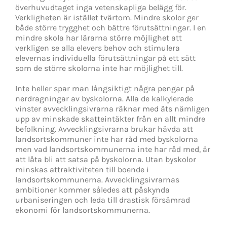
överhuvudtaget inga vetenskapliga belägg för.
Verkligheten är istället tvärtom. Mindre skolor ger
både större trygghet och bättre förutsättningar. I en
mindre skola har lärarna större möjlighet att
verkligen se alla elevers behov och stimulera
elevernas individuella förutsättningar på ett sätt
som de större skolorna inte har möjlighet till.
Inte heller spar man långsiktigt några pengar på
nerdragningar av byskolorna. Alla de kalkylerade
vinster avvecklingsivrarna räknar med äts nämligen
upp av minskade skatteintäkter från en allt mindre
befolkning. Avvecklingsivrarna brukar hävda att
landsortskommuner inte har råd med byskolorna
men vad landsortskommunerna inte har råd med, är
att låta bli att satsa på byskolorna. Utan byskolor
minskas attraktiviteten till boende i
landsortskommunerna. Avvecklingsivrarnas
ambitioner kommer således att påskynda
urbaniseringen och leda till drastisk försämrad
ekonomi för landsortskommunerna.