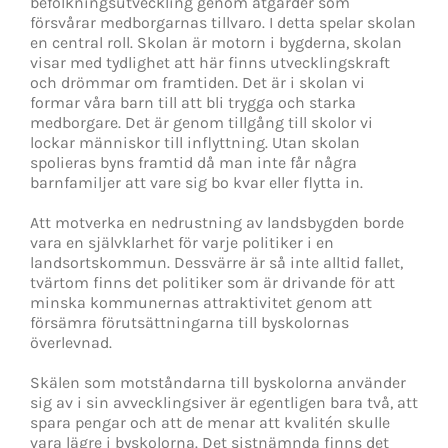
befolkningsutveckling genom åtgärder som
försvårar medborgarnas tillvaro. I detta spelar skolan
en central roll. Skolan är motorn i bygderna, skolan
visar med tydlighet att här finns utvecklingskraft
och drömmar om framtiden. Det är i skolan vi
formar våra barn till att bli trygga och starka
medborgare. Det är genom tillgång till skolor vi
lockar människor till inflyttning. Utan skolan
spolieras byns framtid då man inte får några
barnfamiljer att vare sig bo kvar eller flytta in.
Att motverka en nedrustning av landsbygden borde
vara en självklarhet för varje politiker i en
landsortskommun. Dessvärre är så inte alltid fallet,
tvärtom finns det politiker som är drivande för att
minska kommunernas attraktivitet genom att
försämra förutsättningarna till byskolornas
överlevnad.
Skälen som motståndarna till byskolorna använder
sig av i sin avvecklingsiver är egentligen bara två, att
spara pengar och att de menar att kvalitén skulle
vara lägre i byskolorna. Det sistnämnda finns det