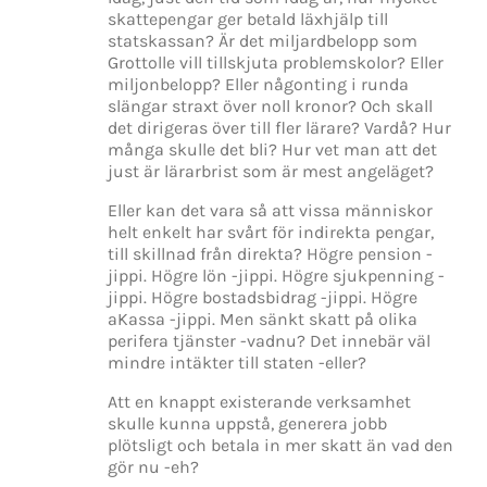
skattepengar ger betald läxhjälp till
statskassan? Är det miljardbelopp som
Grottolle vill tillskjuta problemskolor? Eller
miljonbelopp? Eller någonting i runda
slängar straxt över noll kronor? Och skall
det dirigeras över till fler lärare? Vardå? Hur
många skulle det bli? Hur vet man att det
just är lärarbrist som är mest angeläget?
Eller kan det vara så att vissa människor
helt enkelt har svårt för indirekta pengar,
till skillnad från direkta? Högre pension -
jippi. Högre lön -jippi. Högre sjukpenning -
jippi. Högre bostadsbidrag -jippi. Högre
aKassa -jippi. Men sänkt skatt på olika
perifera tjänster -vadnu? Det innebär väl
mindre intäkter till staten -eller?
Att en knappt existerande verksamhet
skulle kunna uppstå, generera jobb
plötsligt och betala in mer skatt än vad den
gör nu -eh?