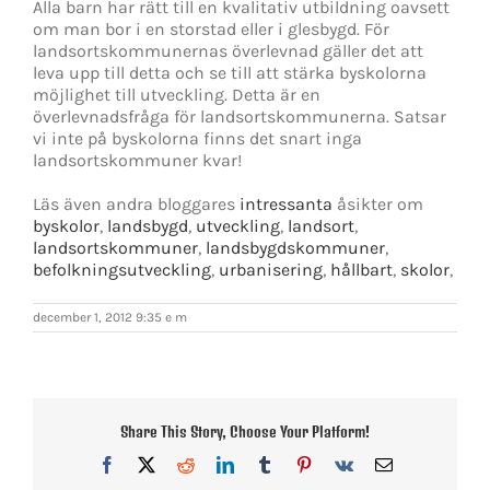
Alla barn har rätt till en kvalitativ utbildning oavsett
om man bor i en storstad eller i glesbygd. För
landsortskommunernas överlevnad gäller det att
leva upp till detta och se till att stärka byskolorna
möjlighet till utveckling. Detta är en
överlevnadsfråga för landsortskommunerna. Satsar
vi inte på byskolorna finns det snart inga
landsortskommuner kvar!
Läs även andra bloggares
intressanta
åsikter om
byskolor
,
landsbygd
,
utveckling
,
landsort
,
landsortskommuner
,
landsbygdskommuner
,
befolkningsutveckling
,
urbanisering
,
hållbart
,
skolor
,
december 1, 2012 9:35 e m
Share This Story, Choose Your Platform!
Facebook
X
Reddit
LinkedIn
Tumblr
Pinterest
Vk
E-
post