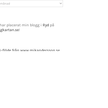
v
har placerat min blogg i
Ryd
på
ggkartan.se
!
e Fusion
-flöde från www.mikandersson.se