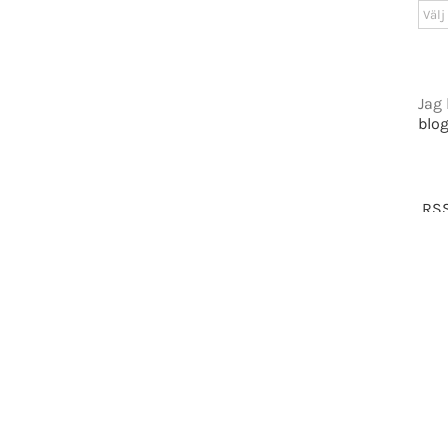
Arki
tiet.se
Jag 
blo
t 2016-2021 Mikael Andersson | All Rights Reserved | Powered by
WordPress
|
Them
Facebook
X
RSS