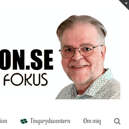
ion
Tingsrydscentern
Om mig