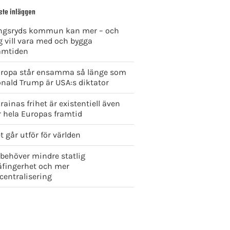
ste inläggen
ngsryds kommun kan mer – och
g vill vara med och bygga
amtiden
ropa står ensamma så länge som
nald Trump är USA:s diktator
rainas frihet är existentiell även
r hela Europas framtid
t går utför för världen
 behöver mindre statlig
åfingerhet och mer
centralisering