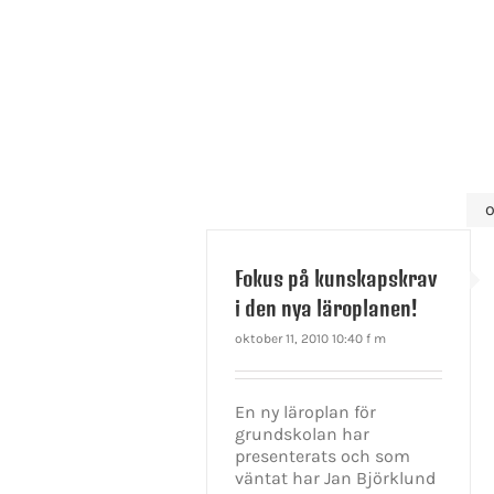
o
Fokus på kunskapskrav
i den nya läroplanen!
oktober 11, 2010 10:40 f m
En ny läroplan för
grundskolan har
presenterats och som
väntat har Jan Björklund