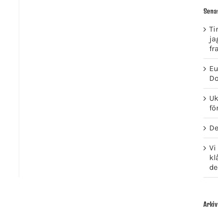
Sena
Ti
ja
fr
Eu
Do
Uk
fö
De
Vi
kl
de
Arkiv
GET SOCIAL