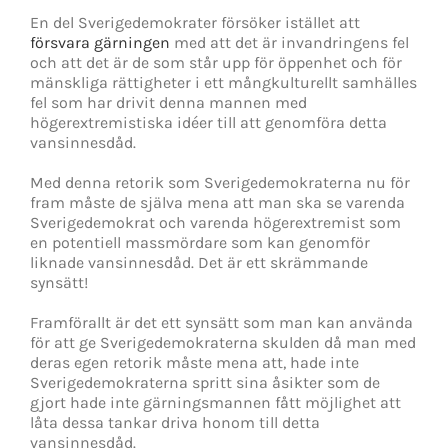
En del Sverigedemokrater försöker istället att
försvara gärningen
med att det är invandringens fel
och att det är de som står upp för öppenhet och för
mänskliga rättigheter i ett mångkulturellt samhälles
fel som har drivit denna mannen med
högerextremistiska idéer till att genomföra detta
vansinnesdåd.
Med denna retorik som Sverigedemokraterna nu för
fram måste de själva mena att man ska se varenda
Sverigedemokrat och varenda högerextremist som
en potentiell massmördare som kan genomför
liknade vansinnesdåd. Det är ett skrämmande
synsätt!
Framförallt är det ett synsätt som man kan använda
för att ge Sverigedemokraterna skulden då man med
deras egen retorik måste mena att, hade inte
Sverigedemokraterna spritt sina åsikter som de
gjort hade inte gärningsmannen fått möjlighet att
låta dessa tankar driva honom till detta
vansinnesdåd.