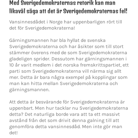
Med Sverigedemokraternas retorik kan man
likaväl säga att det är Sverigedemokraternas fel!
Vansinnesdådet i Norge har uppenbarligen rört till
det för Sverigedemokraterna!
Gärningsmannen har bla hyllat de svenska
Sverigedemokraterna och har åsikter som till stort
stämmer överens med de som Sverigedemokraterna
gladeligen sprider. Dessutom har gärningsmannen i
10 år varit medlem i det norska fremskrittspartiet, ett
parti som Sverigedemokraterna vill närma sig allt
mer. Detta är bara några exempel på kopplingar som
man kan hitta mellan Sverigedemokraterna och
gärningsmannen.
Att detta är besvärande för Sverigedemokraterna är
uppenbart. Men hur tacklar nu Sverigedemokraterna
detta? Det naturliga borde vara att ta ett massivt
avstånd från det som drivit denna galning till att
genomföra detta vansinnesdåd. Men inte gör man
det!