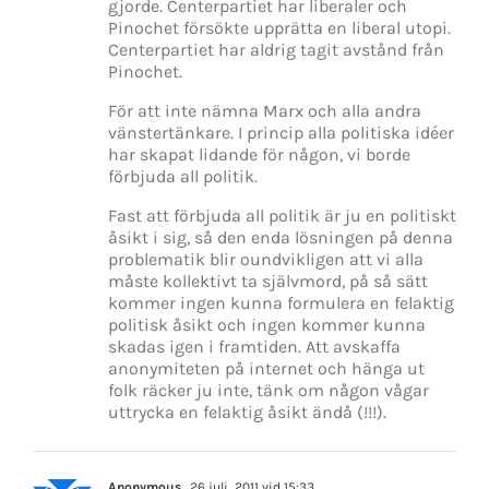
gjorde. Centerpartiet har liberaler och
Pinochet försökte upprätta en liberal utopi.
Centerpartiet har aldrig tagit avstånd från
Pinochet.
För att inte nämna Marx och alla andra
vänstertänkare. I princip alla politiska idéer
har skapat lidande för någon, vi borde
förbjuda all politik.
Fast att förbjuda all politik är ju en politiskt
åsikt i sig, så den enda lösningen på denna
problematik blir oundvikligen att vi alla
måste kollektivt ta självmord, på så sätt
kommer ingen kunna formulera en felaktig
politisk åsikt och ingen kommer kunna
skadas igen i framtiden. Att avskaffa
anonymiteten på internet och hänga ut
folk räcker ju inte, tänk om någon vågar
uttrycka en felaktig åsikt ändå (!!!).
Anonymous
26 juli, 2011 vid 15:33