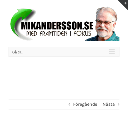
Fortsätt
till
innehållet
Gå till…
Föregående
Nästa