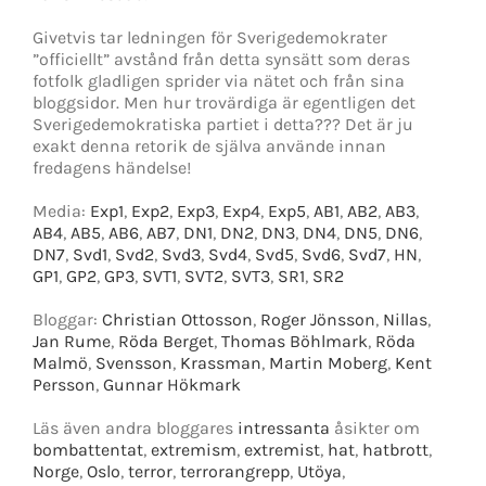
Givetvis tar ledningen för Sverigedemokrater
”officiellt” avstånd från detta synsätt som deras
fotfolk gladligen sprider via nätet och från sina
bloggsidor. Men hur trovärdiga är egentligen det
Sverigedemokratiska partiet i detta??? Det är ju
exakt denna retorik de själva använde innan
fredagens händelse!
Media:
Exp1
,
Exp2
,
Exp3
,
Exp4
,
Exp5
,
AB1
,
AB2
,
AB3
,
AB4
,
AB5
,
AB6
,
AB7
,
DN1
,
DN2
,
DN3
,
DN4
,
DN5
,
DN6
,
DN7
,
Svd1
,
Svd2
,
Svd3
,
Svd4
,
Svd5
,
Svd6
,
Svd7
,
HN
,
GP1
,
GP2
,
GP3
,
SVT1
,
SVT2
,
SVT3
,
SR1
,
SR2
Bloggar:
Christian Ottosson
,
Roger Jönsson
,
Nillas
,
Jan Rume
,
Röda Berget
,
Thomas Böhlmark
,
Röda
Malmö
,
Svensson
,
Krassman
,
Martin Moberg
,
Kent
Persson
,
Gunnar Hökmark
Läs även andra bloggares
intressanta
åsikter om
bombattentat
,
extremism
,
extremist
,
hat
,
hatbrott
,
Norge
,
Oslo
,
terror
,
terrorangrepp
,
Utöya
,