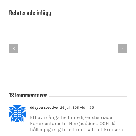
Relaterade inlägg
Lögnens
Sanning
taktik
–
–
ett
en
förlegat
motbjudande
begrepp
strategi
13 kommentarer
ddayperspective
26 juli, 2011 vid 11:55
Ett av många helt intelligensbefriade
kommentarer till Norgedåden… OCH då
håller jag mig till ett milt sätt att kritisera…