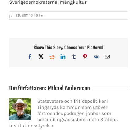
Sverigedemokraterna
,
mångkultur
juli 26, 2011 10:43 f m
Share This Story, Choose Your Platform!
Facebook
X
Reddit
LinkedIn
Tumblr
Pinterest
Vk
E-
post
Om författaren:
Mikael Andersson
Statsvetare och fritidspolitiker i
Tingsryds kommun som utöver
förtroendeuppdragen jobbar som
behandlingsassistent inom Statens
institutionsstyrelse.