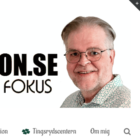
ion
Tingsrydscentern
Om mig