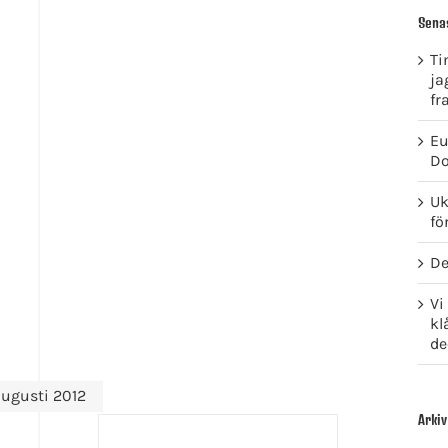
Sena
Ti
ja
fr
Eu
Do
Uk
fö
De
Vi
kl
de
ugusti 2012
Arkiv