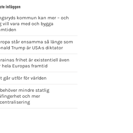
ste inläggen
ngsryds kommun kan mer – och
g vill vara med och bygga
amtiden
ropa står ensamma så länge som
nald Trump är USA:s diktator
rainas frihet är existentiell även
r hela Europas framtid
t går utför för världen
 behöver mindre statlig
åfingerhet och mer
centralisering