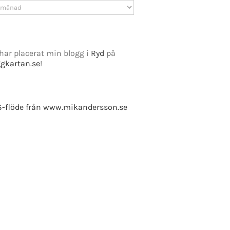
v
har placerat min blogg i
Ryd
på
ggkartan.se
!
-flöde från www.mikandersson.se