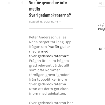
Arki
Varför granskar inte
media
Sverigedemokraterna?
augusti 15, 2012 4:07 e m
Jag 
blo
Peter Andersson, alias
Röda berget tar idag upp
frågan om
”varför gullar
RSS
media med
Sverigedemokraterna?”
Frågan är i allra högsta
grad relevant då det allt
som ofta kommer
tämligen grova ”grodor”
GET SOCIAL
från toppolitiker inom
Sverigedemokraterna
utan att detta ger ekon
inom mediadebatten.
tiet.se
Sverigedemokraterna har