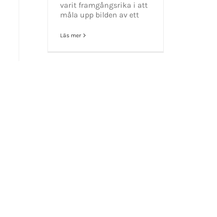
varit framgångsrika i att
måla upp bilden av ett
t 2016-2021 Mikael Andersson | All Rights Reserved | Powered by
WordPress
|
Them
Läs mer
Facebook
X