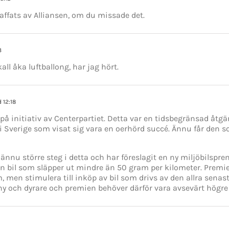
affats av Alliansen, om du missade det.
3
ll åka luftballong, har jag hört.
d 12:18
på initiativ av Centerpartiet. Detta var en tidsbegränsad åtgä
i Sverige som visat sig vara en oerhörd succé. Ännu får den s
t ännu större steg i detta och har föreslagit en ny miljöbilspr
 bil som släpper ut mindre än 50 gram per kilometer. Premie
 men stimulera till inköp av bil som drivs av den allra senast
ny och dyrare och premien behöver därför vara avsevärt högre 