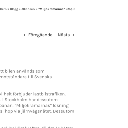
Hem
»
Blogg
»
Alliansen
»
”Miljökramarnas” utopi!
Föregående
Nästa
att bilen används som
motståndare till Svenska
 helt förbjuder lastbilstrafiken.
et. I Stockholm har dessutom
elbanan. ”Miljökramarnas” lösning
as ihop via järnvägsnätet. Dessutom