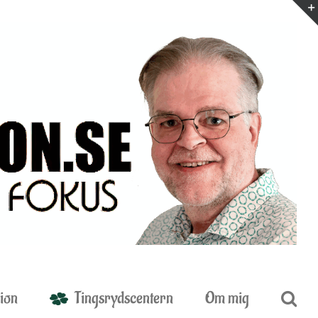
ion
Tingsrydscentern
Om mig