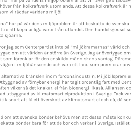
a” har på världens miljöproblem är att vi i Sverige snabbavv
höver från kolkraftverk utomlands. Att dessa kolkraftverk är h
e som vi räddar världens miljö!
na” har på världens miljöproblem är att beskatta de svenska 
ttre att köpa billiga varor från utlandet. Den handelsgödsel s
ka sjöarna.
ror jag som Centerpartist inte på ”miljökramarnas” värld och
ygad om att världen är större än Sverige. Jag är övertygad om
llt som förenklar för den enskilda människans vardag. Däremot
r vägen i miljöhänseende och vara ett land som premierar anv
a alternativa bränslen inom fordonsindustrin. Miljöbilspremie
byggnad av förnybar energi har tagit ordentlig fart med Cent
ten växer så det knakar, el från bioenergi likaså. Alliansen 
kad utbyggnad av klimatsmart elproduktion i Sverige. Tack v
ik snart att få ett överskott av klimatsmart el och då, då som
gad om att svenska bönder behövs men att dessa måste konkurr
katta bönder bara för att de bor och verkar i Sverige. Istället k