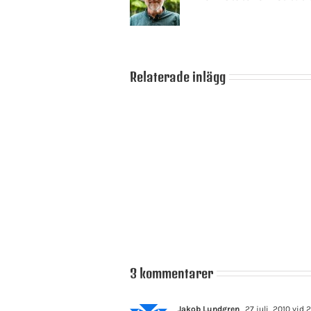
Relaterade inlägg
Centerpartiets
medlemsomröstning
är
Skamlöshetens
i
politik
full
gång
3 kommentarer
Jakob Lundgren
27 juli, 2010 vid 