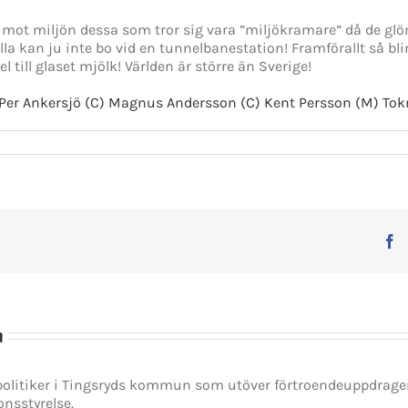
et mot miljön dessa som tror sig vara ”miljökramare” då de gl
 Alla kan ju inte bo vid en tunnelbanestation! Framförallt så bli
 el till glaset mjölk! Världen är större än Sverige!
Per Ankersjö (C)
Magnus Andersson (C)
Kent Persson (M)
Tok
F
n
spolitiker i Tingsryds kommun som utöver förtroendeuppdrag
onsstyrelse.