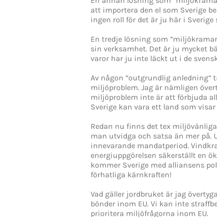
En annan lösning som ”miljökramarn
att importera den el som Sverige be
ingen roll för det är ju här i Sverig
En tredje lösning som ”miljökramar
sin verksamhet. Det är ju mycket bä
varor har ju inte läckt ut i de svens
Av någon ”outgrundlig anledning” t
miljöproblem. Jag är nämligen övert
miljöproblem inte är att förbjuda a
Sverige kan vara ett land som visa
Redan nu finns det tex miljövänlig
man utvidga och satsa än mer på. Ut
innevarande mandatperiod. Vindkraf
energiuppgörelsen säkerställt en ö
kommer Sverige med alliansens polit
förhatliga kärnkraften!
Vad gäller jordbruket är jag överty
bönder inom EU. Vi kan inte straffbes
prioritera miljöfrågorna inom EU.