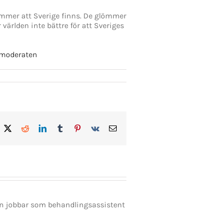
ömmer att Sverige finns. De glömmer
r världen inte bättre för att Sveriges
moderaten
acebook
X
Reddit
LinkedIn
Tumblr
Pinterest
Vk
E-
post
en jobbar som behandlingsassistent