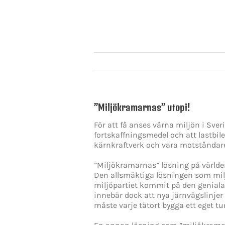
”Miljökramarnas” utopi!
För att få anses värna miljön i Sve
fortskaffningsmedel och att lastbi
kärnkraftverk och vara motståndare 
”Miljökramarnas” lösning på världens 
Den allsmäktiga lösningen som milj
miljöpartiet kommit på den geniala
innebär dock att nya järnvägslinjer
måste varje tätort bygga ett eget t