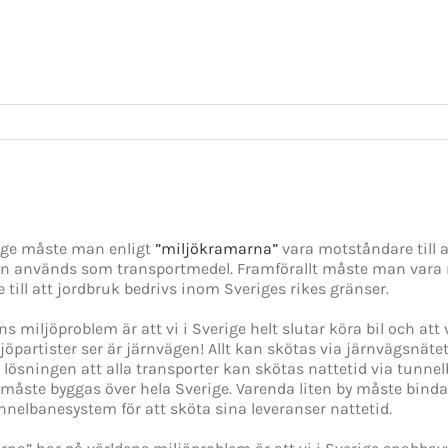
rige måste man enligt
”miljökramarna”
vara motståndare till 
len används som transportmedel. Framförallt måste man vara 
till att jordbruk bedrivs inom Sveriges rikes gränser.
miljöproblem är att vi i Sverige helt slutar köra bil och att vi
öpartister ser är järnvägen! Allt kan skötas via järnvägsnät
 lösningen att alla transporter kan skötas nattetid via tunn
 måste byggas över hela Sverige. Varenda liten by måste bind
unnelbanesystem för att sköta sina leveranser nattetid.