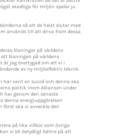
ecklar kärnkraften då det är bättre
ögst skadliga för miljön spelar ju
bönderna så att de helst slutar med
om används till att driva fram dessa
 deras lösningar på världens
 att lösningen på världens
 är jag övertygad om att vi i
ändande av ny miljöeffektiv teknik.
n har varit en succé och denna ska
erns politik inom Alliansen under
och har genom den senaste
ara denna energiuppgörelsen
 först ska vi avveckla den
era på lika villkor som övriga
an vi bli betydligt bättre på att