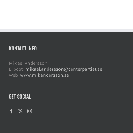
över!
är
förbi
KONTAKT INFO
Mikael Andersson
E-post:
mikael.andersson@centerpartiet.se
Web:
www.mikandersson.se
GET SOCIAL