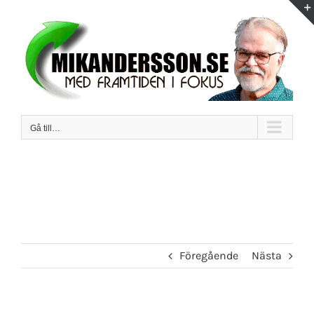
Fortsätt
till
innehållet
Gå till…
Föregående
Nästa