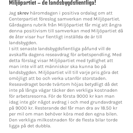
Miljöpartiet – de landsbygdsfientliga!
Jag
skrev
häromdagen i positiva ordalag om att
Centerpartiet föreslog samverkan med Miljöpartiet.
Gårdagens rubrik från Miljöpartiet får mig att ångra
denna positivism till samverkan med Miljöpartiet då
de åter visar hur fientligt inställda de är till
landsbygden.
I sitt senaste landsbygdsfientliga påfund vill de
avskaffa dagens reseavdrag för arbetspendling. Med
detta förslag visar Miljöpartiet med tydlighet att
man inte vill att människor ska kunna bo på
landsbygden. Miljöpartiet vill till varje pris göra det
omöjligt att bo och verka utanför storstaden.
Reseavdraget borde tvärtom höjas betydligt då det
inte på långa vägar täcker den verkliga kostnaden
för arbetsresorna. För de första 9000 kr kan man
idag inte gör något avdrag i och med grundavdraget
på 9000 kr. Resterande del får man dra av 18.50 kr
per mil om man behöver köra med den egna bilen.
Den verkliga milkostnaden för de flesta bilar torde
ligga på det dubbla.