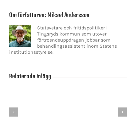
Om författaren:
Mikael Andersson
Statsvetare och fritidspolitiker i
Tingsryds kommun som utöver
förtroendeuppdragen jobbar som
behandlingsassistent inom Statens
institutionsstyrelse.
Relaterade inlägg
Tiden
när
Tingsryds
det
kommun
gick
–
att
en
leda
kommun
Sverige
att
med
vara
en
stolt
minoritetsregering