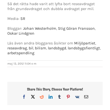
Så det rätta hade varit att lyfta bort reseavdraget
från grundavdraget och dubbla avdraget per mil.
Media:
SR
Bloggar:
Johan Westerholm
,
Stig Göran Fransson
,
Oskar Lindgren
Läs även andra bloggares åsikter om
Miljöpartiet
,
reseavdrag
,
bil
,
bilism
,
landsbygd
,
landsbygsfientligt
,
arbetspendling
maj 13, 2012 11:04 e m
Share This Story, Choose Your Platform!
Facebook
X
Reddit
LinkedIn
Tumblr
Pinterest
Vk
E-
post