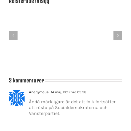
Relaterade inlägg
Socialdemokratern
Jobben
vill
ingar
är
sänka
lågprioriterade
nivån
i
på
socialdemokraternas
kommande
värld
generationers
pensioner!
3 kommentarer
Anonymous
14 maj, 2012 vid 05:58
Ändå märkligare är det att folk fortsätter
att rösta på Socialdemokraterna och
Vänsterpartiet.