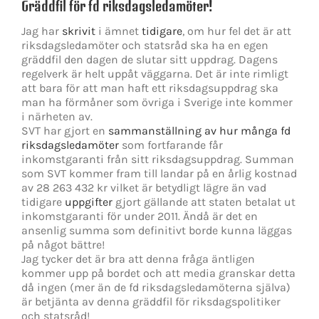
Gräddfil för fd riksdagsledamöter!
Jag har
skrivit
i ämnet
tidigare
, om hur fel det är att
riksdagsledamöter och statsråd ska ha en egen
gräddfil den dagen de slutar sitt uppdrag. Dagens
regelverk är helt uppåt väggarna. Det är inte rimligt
att bara för att man haft ett riksdagsuppdrag ska
man ha förmåner som övriga i Sverige inte kommer
i närheten av.
SVT har gjort en
sammanställning av hur många fd
riksdagsledamöter
som fortfarande får
inkomstgaranti från sitt riksdagsuppdrag. Summan
som SVT kommer fram till landar på en årlig kostnad
av 28 263 432 kr vilket är betydligt lägre än vad
tidigare
uppgifter
gjort gällande att staten betalat ut
inkomstgaranti för under 2011. Ändå är det en
ansenlig summa som definitivt borde kunna läggas
på något bättre!
Jag tycker det är bra att denna fråga äntligen
kommer upp på bordet och att media granskar detta
då ingen (mer än de fd riksdagsledamöterna själva)
är betjänta av denna gräddfil för riksdagspolitiker
och statsråd!