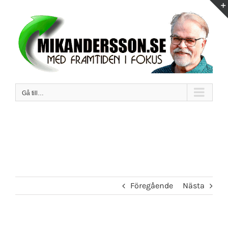
Fortsätt
till
innehållet
Gå till…
Föregående
Nästa