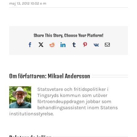
maj 13, 2012 10:02 e m
Share This Story, Choose Your Platform!
Facebook
X
Reddit
LinkedIn
Tumblr
Pinterest
Vk
E-
post
Om författaren:
Mikael Andersson
Statsvetare och fritidspolitiker i
Tingsryds kommun som utöver
förtroendeuppdragen jobbar som
behandlingsassistent inom Statens
institutionsstyrelse.