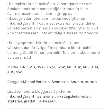
Lite typiskt är det också att Vänsterpartister och
Socialdemokrater samt miljöpartister är klart
överrepresenterade i denna grupp av fd
riksdagsledamöter som fortfarande lyfter sin
inkomstgaranti. I det mest extrema fallet är det en
Vänsterpartist som sedan oktober 1996 lyfter 21 730
kr ur statskassan. Inte en dålig A-kassa för honom!
Lika symptomatiskt är det också att just
vänstersidan är ivriga förespråkare för att behålla
denna gräddfil för sin partielit! Tala om dubbelmoral
av stora mått!
Media:
DN
,
SVT1
,
SVT2
,
Exp1
,
Exp2
,
AB1
,
AB2
,
AB3
,
AB4
,
AB5
,
Svd
Bloggar:
Mikael Persson
,
Svensson
,
Anakin
,
Aurora
Läs även andra bloggares åsikter om
inkomstgaranti
,
pensioner
,
riksdagsledamöter
,
statsråd
,
gräddfil
,
a-kassan
,